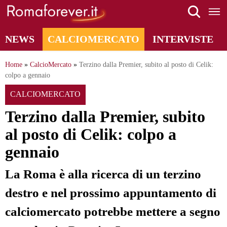
Skip
to
content
NEWS
CALCIOMERCATO
INTERVISTE
Home
»
CalcioMercato
»
Terzino dalla Premier, subito al posto di Celik:
colpo a gennaio
CALCIOMERCATO
Terzino dalla Premier, subito
al posto di Celik: colpo a
gennaio
La Roma è alla ricerca di un terzino
destro e nel prossimo appuntamento di
calciomercato potrebbe mettere a segno