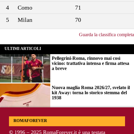
4
Como
71
5
Milan
70
Guarda la classifica completa
ULTIMI ARTICOLI
Pellegrini-Roma, rinnovo mai così
vicino: trattativa intensa e firma attesa
a breve
Nuova maglia Roma 2026/27, svelato il
kit Away: torna lo storico stemma del
1938
Alajbegovic, Pjanic svela il ruolo:
ROMAFOREVER
perché il talento seguito dalla Roma ha
scelto la Juventus
©
1996 – 2025 RomaForever.it è una testata