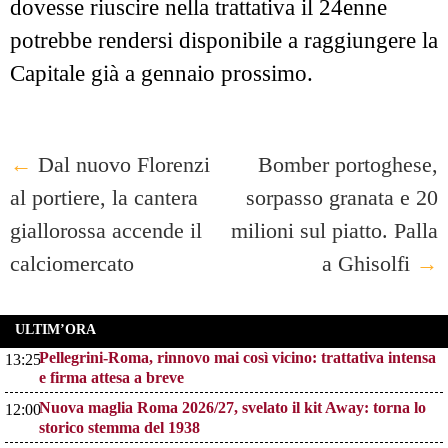
dovesse riuscire nella trattativa il 24enne
potrebbe rendersi disponibile a raggiungere la
Capitale già a gennaio prossimo.
Post
←
Dal nuovo Florenzi
Bomber portoghese,
al portiere, la cantera
sorpasso granata e 20
navigation
giallorossa accende il
milioni sul piatto. Palla
calciomercato
a Ghisolfi
→
ULTIM’ORA
Pellegrini-Roma, rinnovo mai così vicino: trattativa intensa
13:25
e firma attesa a breve
Nuova maglia Roma 2026/27, svelato il kit Away: torna lo
12:00
storico stemma del 1938