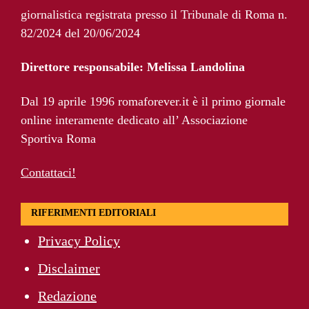
giornalistica registrata presso il Tribunale di Roma n.
Roma, il mercato ora è nelle sue mani:
82/2024 del 20/06/2024
dopo Molina manca soltanto l’ala
Direttore responsabile: Melissa Landolina
Calciomercato Roma, Angeliño e
Dal 19 aprile 1996 romaforever.it è il primo giornale
Kumbulla ai saluti: D’Amico accelera
online interamente dedicato all’ Associazione
per il sostituto sulla sinistra
Sportiva Roma
Contattaci!
RIFERIMENTI EDITORIALI
Privacy Policy
Disclaimer
Redazione