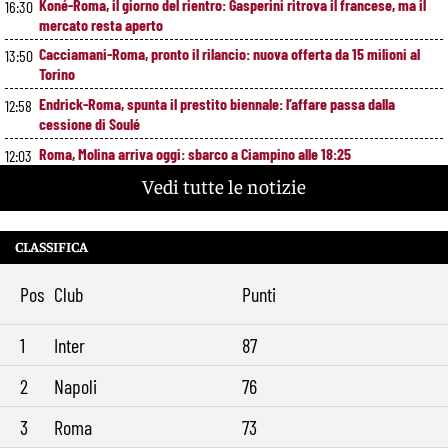
Koné-Roma, il giorno del rientro: Gasperini ritrova il francese, ma il
16:30
mercato resta aperto
Cacciamani-Roma, pronto il rilancio: nuova offerta da 15 milioni al
13:50
Torino
Endrick-Roma, spunta il prestito biennale: l’affare passa dalla
12:58
cessione di Soulé
Roma, Molina arriva oggi: sbarco a Ciampino alle 18:25
12:03
Vedi tutte le notizie
Wesley chiama Endrick alla Roma: “Se arrivasse sarei molto felice”
10:41
Roma-Mora, trattativa nella notte: offerti 25 milioni, cambia la
9:28
formula con il Porto
CLASSIFICA
Pos
Club
Punti
1
Inter
87
2
Napoli
76
3
Roma
73