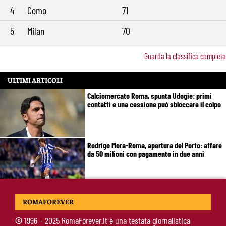
4
Como
71
5
Milan
70
Guarda la classifica completa
ULTIMI ARTICOLI
Calciomercato Roma, spunta Udogie: primi
contatti e una cessione può sbloccare il colpo
Rodrigo Mora-Roma, apertura del Porto: affare
da 50 milioni con pagamento in due anni
Koné-Roma, il giorno del rientro: Gasperini
ROMAFOREVER
ritrova il francese, ma il mercato resta aperto
©
1996 – 2025 RomaForever.it è una testata giornalistica