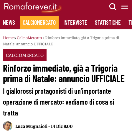
Skip
to
content
NEWS
CALCIOMERCATO
INTERVISTE
STATISTICHE
T
Home
»
CalcioMercato
»
Rinforzo immediato, già a Trigoria prima di
Natale: annuncio UFFICIALE
CALCIOMERCATO
Rinforzo immediato, già a Trigoria
prima di Natale: annuncio UFFICIALE
I giallorossi protagonisti di un’importante
operazione di mercato: vediamo di cosa si
tratta
Luca Mugnaioli
-
14 Dic 8:00