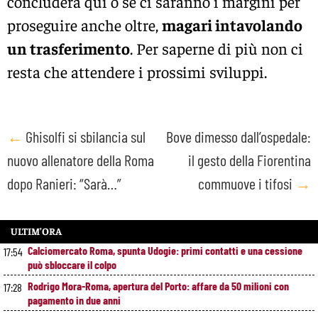
concluderà qui o se ci saranno i margini per
proseguire anche oltre,
magari intavolando
un trasferimento
. Per saperne di più non ci
resta che attendere i prossimi sviluppi.
Post
←
Ghisolfi si sbilancia sul
Bove dimesso dall’ospedale:
nuovo allenatore della Roma
il gesto della Fiorentina
navigation
dopo Ranieri: “Sarà…”
commuove i tifosi
→
ULTIM’ORA
Calciomercato Roma, spunta Udogie: primi contatti e una cessione
17:54
può sbloccare il colpo
Rodrigo Mora-Roma, apertura del Porto: affare da 50 milioni con
17:28
pagamento in due anni