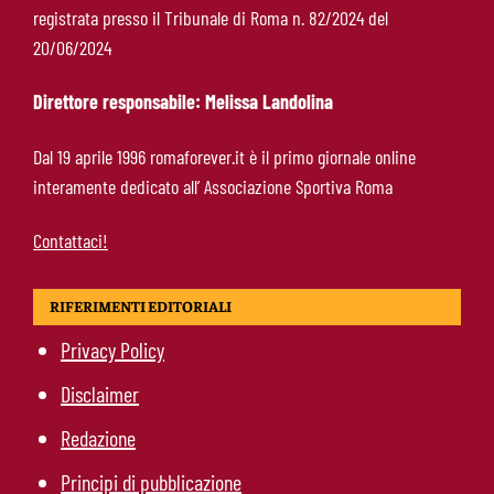
registrata presso il Tribunale di Roma n. 82/2024 del
Cacciamani-Roma, pronto il rilancio: nuova
20/06/2024
offerta da 15 milioni al Torino
Direttore responsabile: Melissa Landolina
Endrick-Roma, spunta il prestito biennale:
Dal 19 aprile 1996 romaforever.it è il primo giornale online
l’affare passa dalla cessione di Soulé
interamente dedicato all’ Associazione Sportiva Roma
Contattaci!
RIFERIMENTI EDITORIALI
Privacy Policy
Disclaimer
Redazione
Principi di pubblicazione