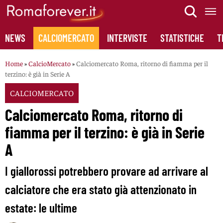
Skip
to
content
NEWS
CALCIOMERCATO
INTERVISTE
STATISTICHE
T
Home
»
CalcioMercato
»
Calciomercato Roma, ritorno di fiamma per il
terzino: è già in Serie A
CALCIOMERCATO
Calciomercato Roma, ritorno di
fiamma per il terzino: è già in Serie
A
I giallorossi potrebbero provare ad arrivare al
calciatore che era stato già attenzionato in
estate: le ultime