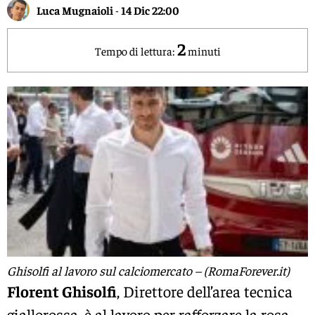
Luca Mugnaioli
-
14 Dic 22:00
2
Tempo di lettura:
minuti
Ghisolfi al lavoro sul calciomercato – (RomaForever.it)
Florent Ghisolfi
, Direttore dell’area tecnica
giallorossa, è al lavoro per rafforzare la rosa