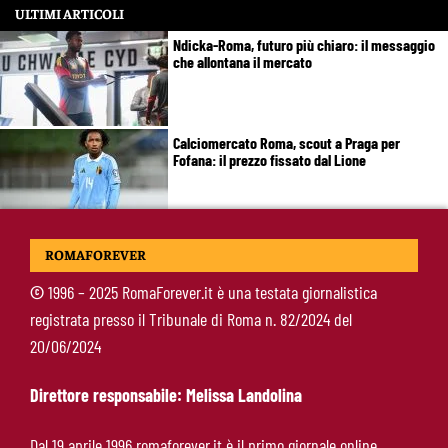
ULTIMI ARTICOLI
Ndicka-Roma, futuro più chiaro: il messaggio
che allontana il mercato
Calciomercato Roma, scout a Praga per
Fofana: il prezzo fissato dal Lione
Calciomercato Roma, Kumbulla verso il Rayo
ROMAFOREVER
Vallecano: via libera alle visite
©
1996 – 2025 RomaForever.it è una testata giornalistica
registrata presso il Tribunale di Roma n. 82/2024 del
Gasperini in diretta su Sky: mercato Roma e
20/06/2024
ultimi rinforzi, appuntamento alle 23
Direttore responsabile: Melissa Landolina
Pellegrini-Roma, rinnovo mai così vicino:
Dal 19 aprile 1996 romaforever.it è il primo giornale online