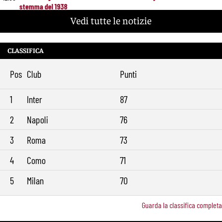
stemma del 1938
Vedi tutte le notizie
Alajbegovic, Pjanic svela il ruolo: perché il talento seguito dalla Roma
10:39
ha scelto la Juventus
Roma, il mercato ora è nelle sue mani: dopo Molina manca soltanto
9:29
CLASSIFICA
l’ala
Pos
Club
Punti
1
Inter
87
2
Napoli
76
3
Roma
73
4
Como
71
5
Milan
70
Guarda la classifica completa