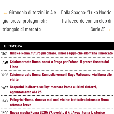
Post
←
Girandola di terzini in A e
Dalla Spagna: “Luka Modric
giallorossi protagonisti:
ha l’accordo con un club di
navigation
triangolo di mercato
Serie A”
→
ULTIM’ORA
Ndicka-Roma, futuro più chiaro: il messaggio che allontana il mercato
18:21
Calciomercato Roma, scout a Praga per Fofana: il prezzo fissato dal
17:20
Lione
Calciomercato Roma, Kumbulla verso il Rayo Vallecano: via libera alle
16:06
visite
Gasperini in diretta su Sky: mercato Roma e ultimi rinforzi,
14:47
appuntamento alle 23
Pellegrini-Roma, rinnovo mai così vicino: trattativa intensa e firma
13:25
attesa a breve
Nuova maglia Roma 2026/27, svelato il kit Away: torna lo storico
12:00