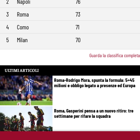
2
Napoli
76
3
Roma
73
4
Como
71
5
Milan
70
Guarda la classifica completa
ULTIMI ARTICOLI
Roma-Rodrigo Mora, spunta la formula: 5+45
milioni e obbligo legato a presenze ed Europa
Roma, Gasperini pensa a un nuovo ritiro: tre
settimane per rifare la squadra