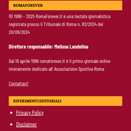
Roma, Gasperini e il problema della “spina”:
ROMAFOREVER
perché la squadra non riesce ancora ad
accendersi
©
1996 – 2025 RomaForever.it è una testata giornalistica
registrata presso il Tribunale di Roma n. 82/2024 del
Brighton-Roma, chi ha deluso di più: Rensch
20/06/2024
soffre, Hermoso fa un passo indietro
Direttore responsabile: Melissa Landolina
Gasperini lancia l’allarme mercato: “Roma
Dal 19 aprile 1996 romaforever.it è il primo giornale online
corta, ci serve ancora qualcosa”
interamente dedicato all’ Associazione Sportiva Roma
Contattaci!
RIFERIMENTI EDITORIALI
Privacy Policy
Disclaimer