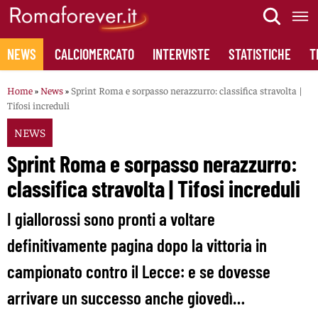
Skip
to
content
NEWS
CALCIOMERCATO
INTERVISTE
STATISTICHE
T
Home
»
News
»
Sprint Roma e sorpasso nerazzurro: classifica stravolta |
Tifosi increduli
NEWS
Sprint Roma e sorpasso nerazzurro:
classifica stravolta | Tifosi increduli
I giallorossi sono pronti a voltare
definitivamente pagina dopo la vittoria in
campionato contro il Lecce: e se dovesse
arrivare un successo anche giovedì…