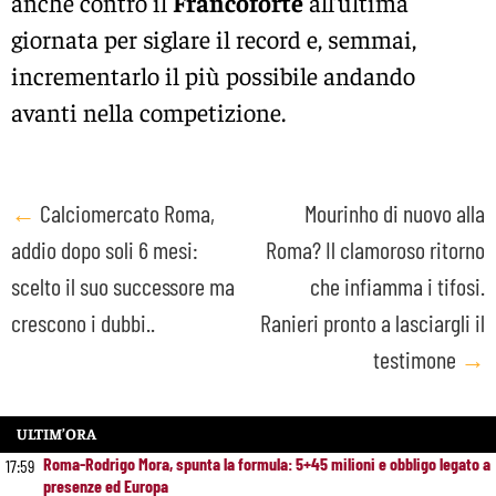
anche contro il
Francoforte
all’ultima
giornata per siglare il record e, semmai,
incrementarlo il più possibile andando
avanti nella competizione.
Post
←
Calciomercato Roma,
Mourinho di nuovo alla
addio dopo soli 6 mesi:
Roma? Il clamoroso ritorno
navigation
scelto il suo successore ma
che infiamma i tifosi.
crescono i dubbi..
Ranieri pronto a lasciargli il
testimone
→
ULTIM’ORA
Roma-Rodrigo Mora, spunta la formula: 5+45 milioni e obbligo legato a
17:59
presenze ed Europa