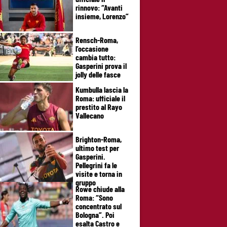
rinnovo: “Avanti
insieme, Lorenzo”
Rensch-Roma,
l’occasione
cambia tutto:
Gasperini prova il
jolly delle fasce
Kumbulla lascia la
Roma: ufficiale il
prestito al Rayo
Vallecano
Brighton-Roma,
ultimo test per
Gasperini.
Pellegrini fa le
visite e torna in
gruppo
Rowe chiude alla
Roma: “Sono
concentrato sul
Bologna”. Poi
esalta Castro e