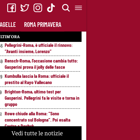
AGELLE
ROMA PRIMAVERA
LTIM’ORA
Pellegrini-Roma, è ufficiale il rinnovo:
56
“Avanti insieme, Lorenzo”
Rensch-Roma, l’occasione cambia tutto:
59
Gasperini prova il jolly delle fasce
Kumbulla lascia la Roma: ufficiale il
59
prestito al Rayo Vallecano
Brighton-Roma, ultimo test per
49
Gasperini. Pellegrini fa le visite e torna in
gruppo
Rowe chiude alla Roma: “Sono
41
concentrato sul Bologna”. Poi esalta
Castro e Dovbyk
Vedi tutte le notizie
Mercato Roma, Gasperini aspetta ancora
2