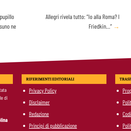
pupillo
Allegri rivela tutto: “Io alla Roma? I
ssuno ne
Friedkin…”
→
RIFERIMENTI EDITORIALI
TRAS
tata
Privacy Policy
Prop
le di
Disclaimer
Poli
Redazione
Codi
lina
Principi di pubblicazione
Poli