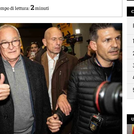
2
mpo di lettura:
minuti
C
U