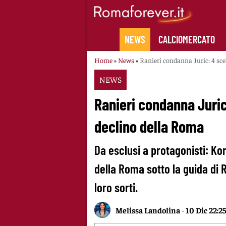
Skip
to
content
NEWS
CALCIOMERCATO
Home
»
News
»
Ranieri condanna Juric: 4 sce
NEWS
Ranieri condanna Juric
declino della Roma
Da esclusi a protagonisti: K
della Roma sotto la guida di 
loro sorti.
Melissa Landolina
-
10 Dic 22:2