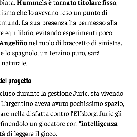
biata.
Hummels è tornato titolare fisso
,
carisma che lo avevano reso un punto di
rtmund. La sua presenza ha permesso alla
are equilibrio, evitando esperimenti poco
Angeliño
nel ruolo di braccetto di sinistra.
e lo spagnolo, un terzino puro, sarà
 naturale.
del progetto
scluso durante la gestione Juric, sta vivendo
 L’argentino aveva avuto pochissimo spazio,
re nella disfatta contro l’Elfsborg. Juric gli
definendolo un giocatore con
“intelligenza
à di leggere il gioco.