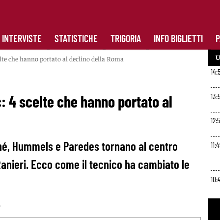
INTERVISTE
STATISTICHE
TRIGORIA
INFO BIGLIETTI
P
U
lte che hanno portato al declino della Roma
14:
13:
: 4 scelte che hanno portato al
12:
oné, Hummels e Paredes tornano al centro
11:
Ranieri. Ecco come il tecnico ha cambiato le
10:
5
9:3