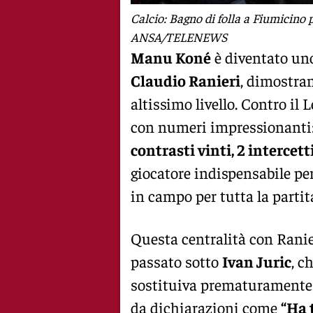
Calcio: Bagno di folla a Fiumicino 
ANSA/TELENEWS
Manu Koné
è diventato uno
Claudio Ranieri
, dimostran
altissimo livello. Contro il 
con numeri impressionanti
contrasti vinti, 2 intercett
giocatore indispensabile per
in campo per tutta la partit
Questa centralità con Ranie
passato sotto
Ivan Juric
, c
sostituiva prematuramente. 
da dichiarazioni come
“Ha 