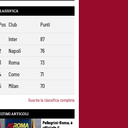
il suo trequartista: Nusa sfuma, ora
Fofana e Gittens
LASSIFICA
Pos
Club
Punti
1
Inter
87
2
Napoli
76
3
Roma
73
4
Como
71
5
Milan
70
Guarda la classifica completa
LTIMI ARTICOLI
Pellegrini-Roma, è
ufficiale il