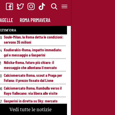
AGELLE
ROMA PRIMAVERA
LTIM’ORA
Soulé-Milan, la Roma detta le condizioni:
19
servono 35 milioni
Koulierakis-Roma, impatto immediato:
34
gol e messaggio a Gasperini
Ndicka-Roma, futuro più chiaro: il
1
messaggio che allontana il mercato
Calciomercato Roma, scout a Praga per
20
Fofana: il prezzo fissato dal Lione
Calciomercato Roma, Kumbulla verso il
06
Rayo Vallecano: via libera alle visite
Gasperini in diretta su Sky: mercato
47
Roma e ultimi rinforzi, appuntamento alle
Vedi tutte le notizie
23