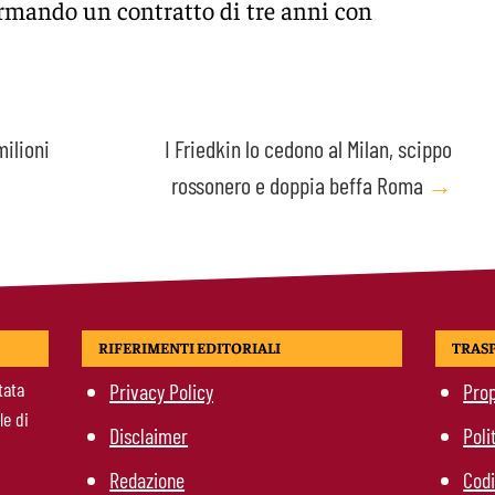
irmando un contratto di tre anni con
ilioni
I Friedkin lo cedono al Milan, scippo
rossonero e doppia beffa Roma
→
RIFERIMENTI EDITORIALI
TRAS
tata
Privacy Policy
Prop
le di
Disclaimer
Poli
Redazione
Codi