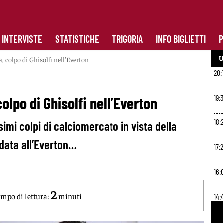
INTERVISTE
STATISTICHE
TRIGORIA
INFO BIGLIETTI
P
U
 colpo di Ghisolfi nell’Everton
20:
19:
lpo di Ghisolfi nell’Everton
18:2
imi colpi di calciomercato in vista della
odata all’Everton…
17:
16:
2
mpo di lettura:
minuti
14: