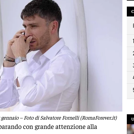
13:
C
12:
10:
9:2
 gennaio – Foto di Salvatore Fornelli (RomaForever.it)
U
reparando con grande attenzione alla