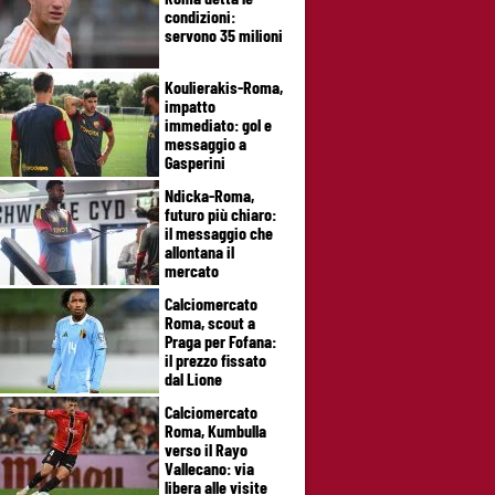
condizioni:
servono 35 milioni
Koulierakis-Roma,
impatto
immediato: gol e
messaggio a
Gasperini
Ndicka-Roma,
futuro più chiaro:
il messaggio che
allontana il
mercato
Calciomercato
Roma, scout a
Praga per Fofana:
il prezzo fissato
dal Lione
Calciomercato
Roma, Kumbulla
verso il Rayo
Vallecano: via
libera alle visite