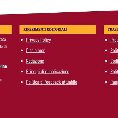
RIFERIMENTI EDITORIALI
TRAS
tata
Privacy Policy
Prop
le di
Disclaimer
Poli
Redazione
Codi
lina
Principi di pubblicazione
Poli
mo
Politica di feedback attuabile
Rapp