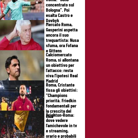
concentrato sul
Bologna”. Poi
esalta Castro e
Dovbyk
Mercato Roma,
Gasperini aspetta
ancora il suo
trequartista: Nusa
sfuma, ora Fofana
e Gittens
Calciomercato
Roma, si allontana
un obiettivo per
l’attacco: resta
viva l’ipotesi Real
Madrid
Roma, Cristante
fissa gli obiettivi:
“Champions
priorità. Friedkin
fondamentali per
la crescita del
Brighton-Roma:
club”
dove vedere
l’amichevole in tv
e streaming,
orario e probabili