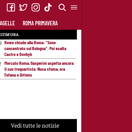
AGELLE
ROMA PRIMAVERA
LTIM’ORA
Rowe chiude alla Roma: “Sono
41
concentrato sul Bologna”. Poi esalta
Castro e Dovbyk
Mercato Roma, Gasperini aspetta ancora
2
il suo trequartista: Nusa sfuma, ora
Fofana e Gittens
Vedi tutte le notizie