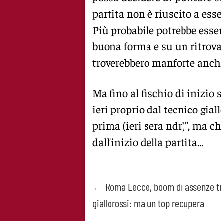
partita non è riuscito a ess
Più probabile potrebbe esse
buona forma e su un ritrovat
troverebbero manforte anch
Ma fino al fischio di inizio 
ieri proprio dal tecnico gial
prima (ieri sera ndr)”, ma c
dall’inizio della partita…
Post
←
Roma Lecce, boom di assenze tr
giallorossi: ma un top recupera
navigation