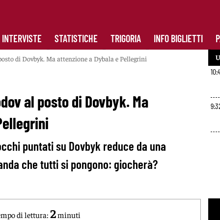
INTERVISTE
STATISTICHE
TRIGORIA
INFO BIGLIETTI
P
U
sto di Dovbyk. Ma attenzione a Dybala e Pellegrini
10:
ov al posto di Dovbyk. Ma
9:3
ellegrini
cchi puntati su Dovbyk reduce da una
anda che tutti si pongono: giocherà?
2
mpo di lettura:
minuti