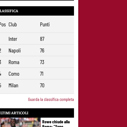
LASSIFICA
Pos
Club
Punti
1
Inter
87
2
Napoli
76
3
Roma
73
4
Como
71
5
Milan
70
Guarda la classifica completa
LTIMI ARTICOLI
Rowe chiude alla
Roma: “Sono