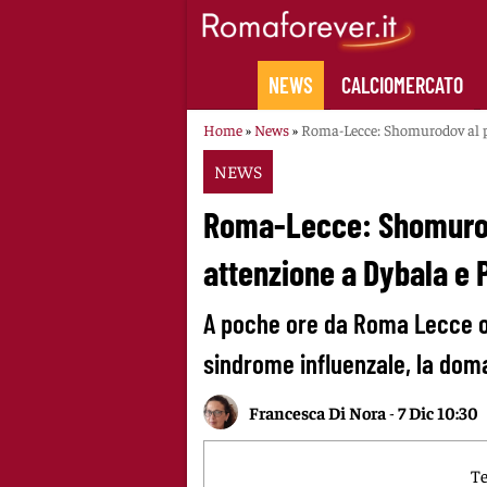
Skip
to
content
NEWS
CALCIOMERCATO
Home
»
News
»
Roma-Lecce: Shomurodov al po
NEWS
Roma-Lecce: Shomurod
attenzione a Dybala e P
A poche ore da Roma Lecce o
sindrome influenzale, la dom
Francesca Di Nora
-
7 Dic 10:30
Te