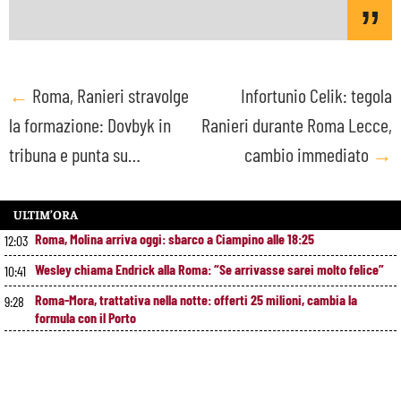
Post
←
Roma, Ranieri stravolge
Infortunio Celik: tegola
la formazione: Dovbyk in
Ranieri durante Roma Lecce,
navigation
tribuna e punta su…
cambio immediato
→
ULTIM’ORA
Roma, Molina arriva oggi: sbarco a Ciampino alle 18:25
12:03
Wesley chiama Endrick alla Roma: “Se arrivasse sarei molto felice”
10:41
Roma-Mora, trattativa nella notte: offerti 25 milioni, cambia la
9:28
formula con il Porto