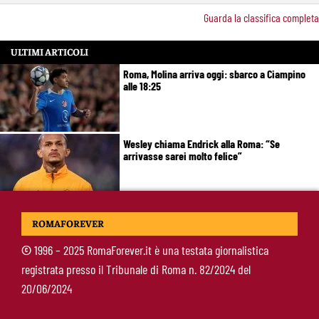
Guarda la classifica completa
ULTIMI ARTICOLI
Roma, Molina arriva oggi: sbarco a Ciampino
alle 18:25
Wesley chiama Endrick alla Roma: “Se
arrivasse sarei molto felice”
Roma-Mora, trattativa nella notte: offerti 25
ROMAFOREVER
milioni, cambia la formula con il Porto
©
1996 – 2025 RomaForever.it è una testata giornalistica
registrata presso il Tribunale di Roma n. 82/2024 del
De Rossi si schiera con Gasperini: “Il mercato così devasta tutti“ e poi la
20/06/2024
battuta sulla Roma