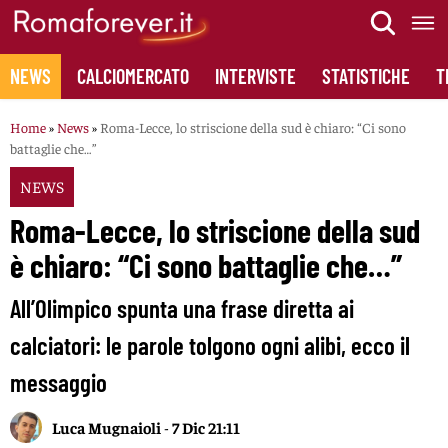
Skip
to
content
NEWS
CALCIOMERCATO
INTERVISTE
STATISTICHE
T
Home
»
News
»
Roma-Lecce, lo striscione della sud è chiaro: “Ci sono
battaglie che…”
NEWS
Roma-Lecce, lo striscione della sud
è chiaro: “Ci sono battaglie che…”
All’Olimpico spunta una frase diretta ai
calciatori: le parole tolgono ogni alibi, ecco il
messaggio
Luca Mugnaioli
-
7 Dic 21:11