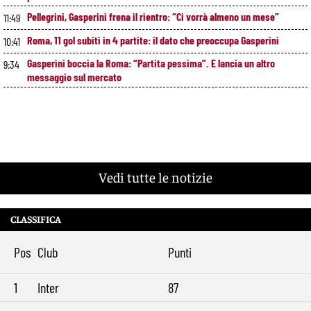
Pellegrini, Gasperini frena il rientro: “Ci vorrà almeno un mese”
11:49
Roma, 11 gol subiti in 4 partite: il dato che preoccupa Gasperini
10:41
Gasperini boccia la Roma: “Partita pessima”. E lancia un altro
9:34
messaggio sul mercato
Vedi tutte le notizie
CLASSIFICA
Pos
Club
Punti
1
Inter
87