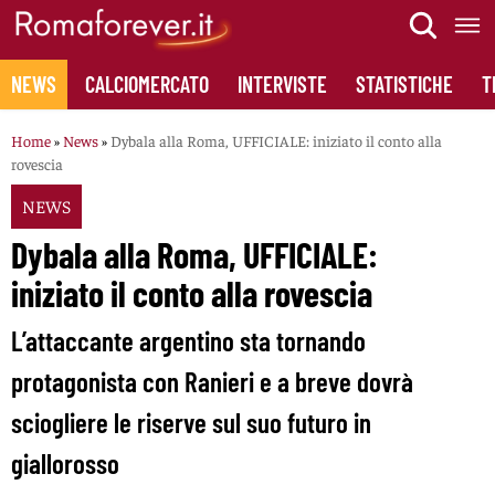
Skip
to
content
NEWS
CALCIOMERCATO
INTERVISTE
STATISTICHE
T
Home
»
News
»
Dybala alla Roma, UFFICIALE: iniziato il conto alla
rovescia
NEWS
Dybala alla Roma, UFFICIALE:
iniziato il conto alla rovescia
L’attaccante argentino sta tornando
protagonista con Ranieri e a breve dovrà
sciogliere le riserve sul suo futuro in
giallorosso