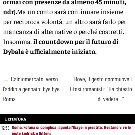
ormai con presenze da almeno 45 minuti,
ndr).
Ma un conto sarà continuare insieme
per reciproca volontà, un altro sarà farlo per
mancanza di alternative o perché costretti.
Insomma,
il countdown per il futuro di
Dybala è ufficialmente iniziato.
Post
←
Calciomercato, verso
Bove, il gesto commuove i
l’addio a gennaio: bye bye
tifosi romanisti: “Ha chiesto
navigation
Roma
di vedere…”
→
ULTIM’ORA
Roma, Fofana si complica: spunta Mbaye in prestito. Restano vive le
12:58
piste Endrick e Gittens