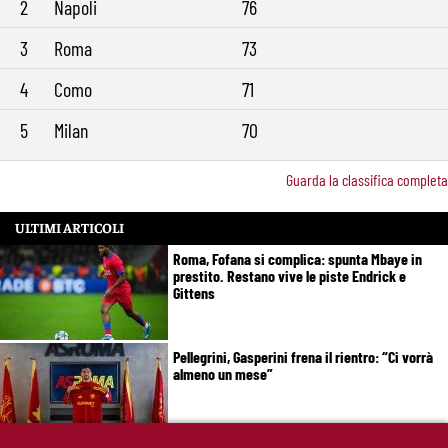
2
Napoli
76
3
Roma
73
4
Como
71
5
Milan
70
Guarda la classifica completa
ULTIMI ARTICOLI
Roma, Fofana si complica: spunta Mbaye in
prestito. Restano vive le piste Endrick e
Gittens
Pellegrini, Gasperini frena il rientro: “Ci vorrà
almeno un mese”