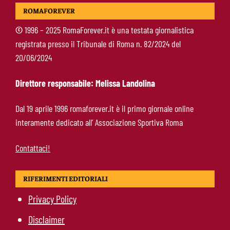
Roma, 11 gol subiti in 4 partite: il dato che
ROMAFOREVER
preoccupa Gasperini
©
1996 – 2025 RomaForever.it è una testata giornalistica
registrata presso il Tribunale di Roma n. 82/2024 del
Gasperini boccia la Roma: “Partita pessima”.
20/06/2024
E lancia un altro messaggio sul mercato
Direttore responsabile: Melissa Landolina
Roma, termina il tour britannico: Gasperini
Dal 19 aprile 1996 romaforever.it è il primo giornale online
concede due giorni di riposo, poi testa alla
interamente dedicato all’ Associazione Sportiva Roma
Fiorentina
Contattaci!
RIFERIMENTI EDITORIALI
Privacy Policy
Disclaimer