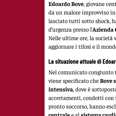
Edoardo Bove
, giovane cen
da un malore improvviso in
lasciato tutti sotto shock, h
d’urgenza presso l’
Azienda 
Nelle ultime ore, la società
aggiornare i tifosi e il mond
La situazione attuale di Edoa
Nel comunicato congiunto tr
viene specificato che
Bove s
intensiva
, dove è sottopost
accertamenti, condotti con t
pronto soccorso, hanno esc
centrale
e al
sistema cardi