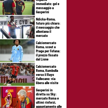
immediato: gol e
messaggio a
Gasperini
Ndicka-Roma,
futuro più chiaro:
il messaggio che
allontana il
mercato
Calciomercato
Roma, scout a
Praga per Fofana:
il prezzo fissato
dal Lione
Calciomercato
Roma, Kumbulla
verso il Rayo
Vallecano: via
libera alle visite
Gasperini in
diretta su Sky:
mercato Roma e
ultimi rinforzi,
appuntamento alle