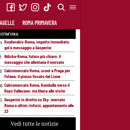
AGELLE
ROMA PRIMAVERA
LTIM’ORA
Koulierakis-Roma, impatto immediato:
34
gol e messaggio a Gasperini
Ndicka-Roma, futuro più chiaro: il
1
messaggio che allontana il mercato
Calciomercato Roma, scout a Praga per
20
Fofana: il prezzo fissato dal Lione
Calciomercato Roma, Kumbulla verso il
06
Rayo Vallecano: via libera alle visite
Gasperini in diretta su Sky: mercato
47
Roma e ultimi rinforzi, appuntamento alle
23
Pellegrini-Roma, rinnovo mai così vicino:
25
Vedi tutte le notizie
trattativa intensa e firma attesa a breve