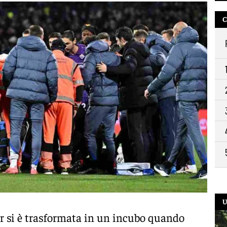
12:
C
10:
9:2
U
er si è trasformata in un incubo quando