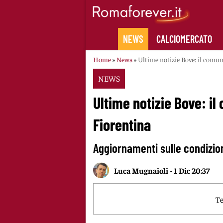
Skip
to
content
NEWS
CALCIOMERCATO
Home
»
News
»
Ultime notizie Bove: il comuni
NEWS
Ultime notizie Bove: il
Fiorentina
Aggiornamenti sulle condizioni
Luca Mugnaioli
-
1 Dic 20:37
Te