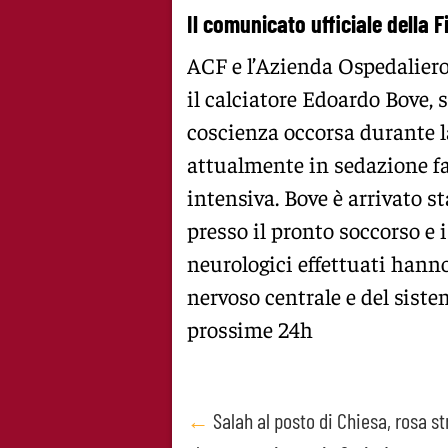
Il comunicato ufficiale della F
ACF e l’Azienda Ospedalier
il calciatore Edoardo Bove, 
coscienza occorsa durante 
attualmente in sedazione fa
intensiva. Bove è arrivato 
presso il pronto soccorso e 
neurologici effettuati hann
nervoso centrale e del siste
prossime 24h
Post
←
Salah al posto di Chiesa, rosa st