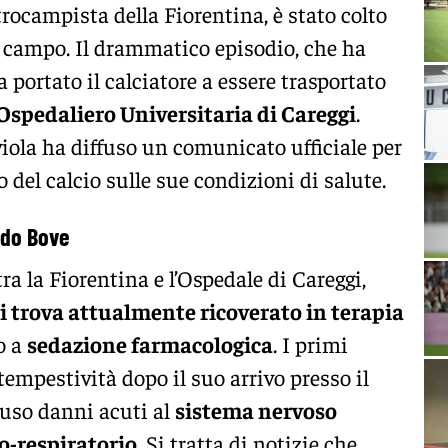
trocampista della Fiorentina, è stato colto
 campo. Il drammatico episodio, che ha
a portato il calciatore a essere trasportato
Ospedaliero Universitaria di Careggi
.
 viola ha diffuso un comunicato ufficiale per
o del calcio sulle sue condizioni di salute.
rdo Bove
a la Fiorentina e l’Ospedale di Careggi,
i trova attualmente ricoverato in terapia
o a
sedazione farmacologica
. I primi
empestività dopo il suo arrivo presso il
luso danni acuti al
sistema nervoso
o-respiratorio
. Si tratta di notizie che