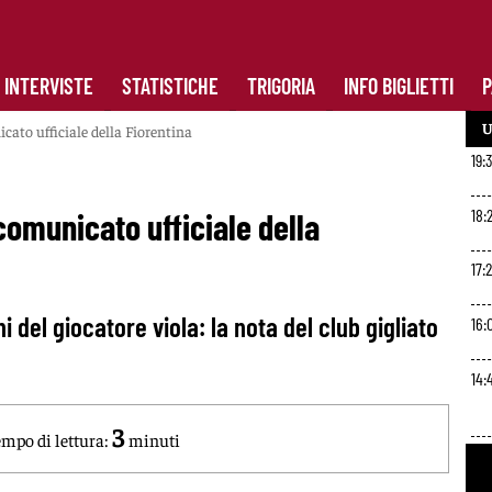
INTERVISTE
STATISTICHE
TRIGORIA
INFO BIGLIETTI
P
U
cato ufficiale della Fiorentina
19:
18:2
 comunicato ufficiale della
17:
 del giocatore viola: la nota del club gigliato
16:
14:
3
mpo di lettura:
minuti
13: