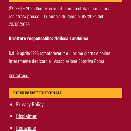
©
1996 – 2025 RomaForever.it è una testata giornalistica
registrata presso il Tribunale di Roma n. 82/2024 del
Svilar-Roma, promessa sul futuro: “Qui sto
20/06/2024
bene, voglio restare”
Direttore responsabile: Melissa Landolina
Castro-Roma, messaggio Scudetto: “Non sono
Dal 19 aprile 1996 romaforever.it è il primo giornale online
la riserva di Malen”
interamente dedicato all’ Associazione Sportiva Roma
Contattaci!
RIFERIMENTI EDITORIALI
Privacy Policy
Disclaimer
Redazione