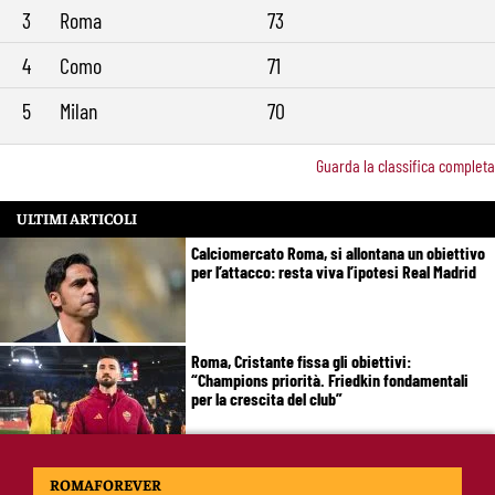
3
Roma
73
4
Como
71
5
Milan
70
Guarda la classifica completa
ULTIMI ARTICOLI
Calciomercato Roma, si allontana un obiettivo
per l’attacco: resta viva l’ipotesi Real Madrid
Roma, Cristante fissa gli obiettivi:
“Champions priorità. Friedkin fondamentali
per la crescita del club”
Brighton-Roma: dove vedere l’amichevole in tv
ROMAFOREVER
e streaming, orario e probabili formazioni