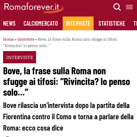
Skip
to
content
NEWS
CALCIOMERCATO
INTERVISTE
STATISTICHE
T
Home
»
Interviste
»
Bove, la frase sulla Roma non sfugge ai tifosi:
“Rivincita? Io penso solo…”
INTERVISTE
Bove, la frase sulla Roma non
sfugge ai tifosi: “Rivincita? Io penso
solo…”
Bove rilascia un’intervista dopo la partita della
Fiorentina contro il Como e torna a parlare della
Roma: ecco cosa dice