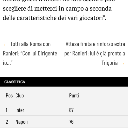
scegliere di metterci in campo a seconda
delle caratteristiche dei vari giocatori”.
Post
←
Totti alla Roma con
Attesa finita e rinforzo extra
Ranieri: “Con lui Dirigente
per Ranieri: lui è già pronto a
navigation
io…”
Trigoria
→
CLASSIFICA
Pos
Club
Punti
1
Inter
87
2
Napoli
76