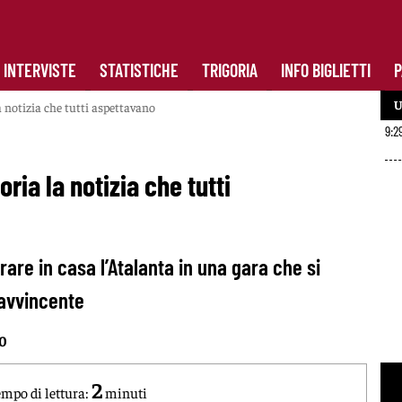
INTERVISTE
STATISTICHE
TRIGORIA
INFO BIGLIETTI
P
U
 notizia che tutti aspettavano
9:2
ria la notizia che tutti
are in casa l’Atalanta in una gara che si
 avvincente
30
2
mpo di lettura:
minuti