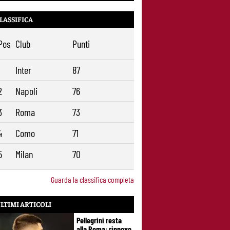
LASSIFICA
Pos
Club
Punti
1
Inter
87
2
Napoli
76
3
Roma
73
4
Como
71
5
Milan
70
Guarda la classifica completa
LTIMI ARTICOLI
Pellegrini resta
alla Roma: rinnovo