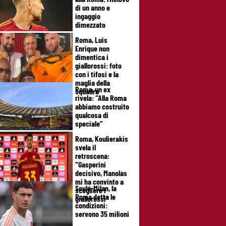
di un anno e
ingaggio
dimezzato
Roma, Luis
Enrique non
dimentica i
giallorossi: foto
con i tifosi e la
maglia della
Roma, un ex
squadra
rivela: “Alla Roma
abbiamo costruito
qualcosa di
speciale”
Roma, Koulierakis
svela il
retroscena:
“Gasperini
decisivo, Manolas
mi ha convinto a
Soulé-Milan, la
scegliere i
Roma detta le
giallorossi”
condizioni:
servono 35 milioni