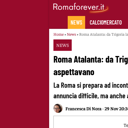
Skip
to
content
NEWS
CALCIOMERCATO
Home
»
News
»
Roma Atalanta: da Trigoria la
NEWS
Roma Atalanta: da Trigo
aspettavano
La Roma si prepara ad incontr
annuncia difficile, ma anche
Francesca Di Nora
-
29 Nov 20:
Te