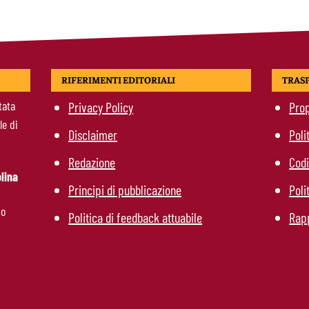
RIFERIMENTI EDITORIALI
TRAS
tata
Privacy Policy
Prop
le di
Disclaimer
Poli
Redazione
Codi
lina
Principi di pubblicazione
Poli
mo
Politica di feedback attuabile
Rapp