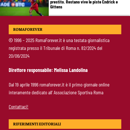
prestito. Restano vive le piste Endrick e
Gittens
Pellegrini, Gasperini frena il rientro: “Ci vorrà
ROMAFOREVER
almeno un mese”
©
1996 – 2025 RomaForever.it è una testata giornalistica
registrata presso il Tribunale di Roma n. 82/2024 del
Roma, 11 gol subiti in 4 partite: il dato che
20/06/2024
preoccupa Gasperini
Direttore responsabile: Melissa Landolina
Gasperini boccia la Roma: “Partita pessima”.
Dal 19 aprile 1996 romaforever.it è il primo giornale online
E lancia un altro messaggio sul mercato
interamente dedicato all’ Associazione Sportiva Roma
Contattaci!
RIFERIMENTI EDITORIALI