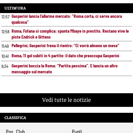
ULTIM’ORA
Gasperini lancia l’allarme mercato: “Roma corta, ci serve ancora
13:57
qualcosa”
Roma, Fofana si complica: spunta Mbaye in prestito. Restano vive le
12:58
piste Endrick e Gittens
Pellegrini, Gasperini frena il rientro: “Ci vorrà almeno un mese”
11:49
Roma, 11 gol subiti in 4 partite: il dato che preoccupa Gasperini
10:41
Gasperini boccia la Roma: “Partita pessima”. E lancia un altro
9:34
messaggio sul mercato
Vedi tutte le notizie
CLASSIFICA
Pos
Club
Punti