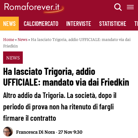
Skip
to
content
NEWS
CALCIOMERCATO
INTERVISTE
STATISTICHE
T
Home
»
News
»
Ha lasciato Trigoria, addio UFFICIALE: mandato via dai
Friedkin
NEWS
Ha lasciato Trigoria, addio
UFFICIALE: mandato via dai Friedkin
Altro addio da Trigoria. La società, dopo il
periodo di prova non ha ritenuto di fargli
firmare il contratto
Francesca Di Nora
-
27 Nov 9:30