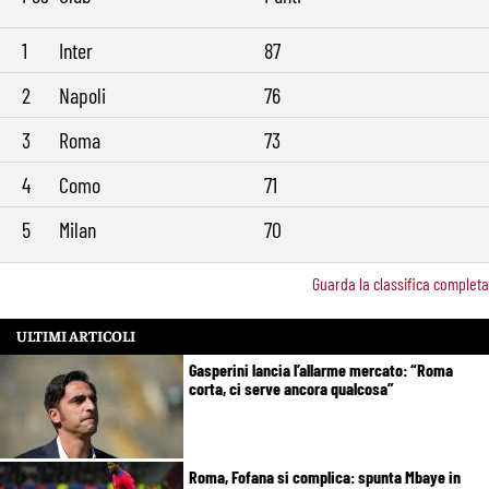
1
Inter
87
2
Napoli
76
3
Roma
73
4
Como
71
5
Milan
70
Guarda la classifica completa
ULTIMI ARTICOLI
Gasperini lancia l’allarme mercato: “Roma
corta, ci serve ancora qualcosa”
Roma, Fofana si complica: spunta Mbaye in