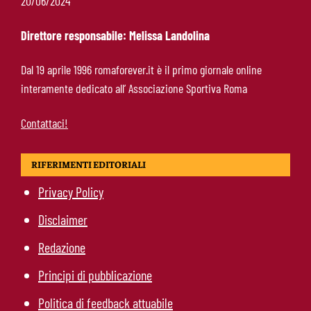
20/06/2024
messaggio a Gasperini
Direttore responsabile: Melissa Landolina
Ndicka-Roma, futuro più chiaro: il messaggio
Dal 19 aprile 1996 romaforever.it è il primo giornale online
che allontana il mercato
interamente dedicato all’ Associazione Sportiva Roma
Contattaci!
RIFERIMENTI EDITORIALI
Privacy Policy
Disclaimer
Redazione
Principi di pubblicazione
Politica di feedback attuabile