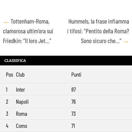
Post
←
Tottenham-Roma,
Hummels, la frase infiamma
clamorosa ultim’ora sui
i tifosi: “Pentito della Roma?
navigation
Friedkin: “Il loro Jet…”
Sono sicuro che…”
→
CLASSIFICA
Pos
Club
Punti
1
Inter
87
2
Napoli
76
3
Roma
73
4
Como
71