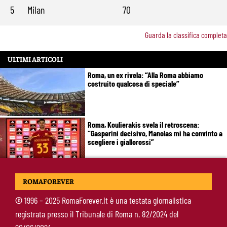
5
Milan
70
Guarda la classifica completa
ULTIMI ARTICOLI
Roma, un ex rivela: “Alla Roma abbiamo
costruito qualcosa di speciale”
Roma, Koulierakis svela il retroscena:
“Gasperini decisivo, Manolas mi ha convinto a
scegliere i giallorossi”
Soulé-Milan, la Roma detta le condizioni:
ROMAFOREVER
servono 35 milioni
©
1996 – 2025 RomaForever.it è una testata giornalistica
registrata presso il Tribunale di Roma n. 82/2024 del
Koulierakis-Roma, impatto immediato: gol e