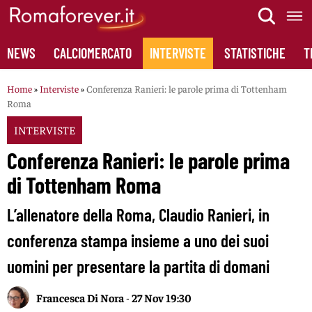
Skip
to
content
NEWS
CALCIOMERCATO
INTERVISTE
STATISTICHE
T
Home
»
Interviste
»
Conferenza Ranieri: le parole prima di Tottenham
Roma
INTERVISTE
Conferenza Ranieri: le parole prima
di Tottenham Roma
L’allenatore della Roma, Claudio Ranieri, in
conferenza stampa insieme a uno dei suoi
uomini per presentare la partita di domani
Francesca Di Nora
-
27 Nov 19:30