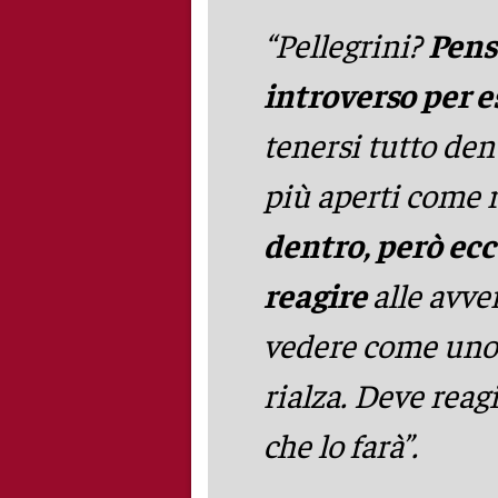
“Pellegrini?
P
ens
introverso per 
tenersi tutto den
più aperti come
dentro, però ec
reagire
alle avve
vedere come uno s
rialza. Deve reag
che lo farà”.