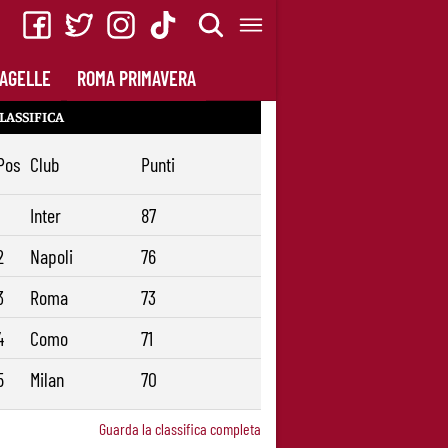
AGELLE
ROMA PRIMAVERA
LASSIFICA
Pos
Club
Punti
1
Inter
87
2
Napoli
76
3
Roma
73
4
Como
71
5
Milan
70
Guarda la classifica completa