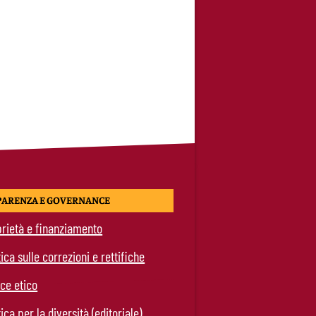
PARENZA E GOVERNANCE
rietà e finanziamento
tica sulle correzioni e rettifiche
ce etico
tica per la diversità (editoriale)