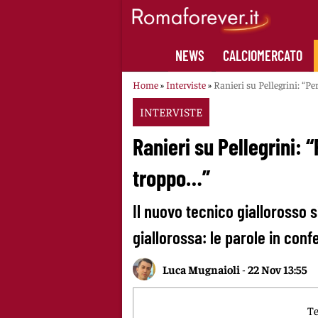
Skip
to
content
NEWS
CALCIOMERCATO
Home
»
Interviste
»
Ranieri su Pellegrini: “P
INTERVISTE
Ranieri su Pellegrini: 
troppo…”
Il nuovo tecnico giallorosso 
giallorossa: le parole in con
Luca Mugnaioli
-
22 Nov 13:55
Te