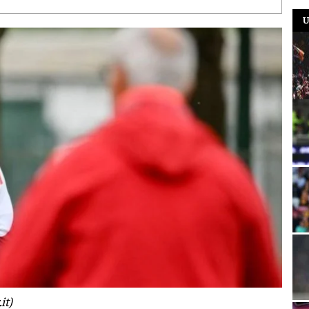
U
it)