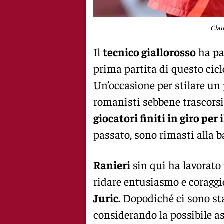
Clau
Il
tecnico giallorosso
ha par
prima partita di questo ciclo 
Un’occasione per stilare un 
romanisti sebbene trascorsi
giocatori finiti in giro per
passato, sono rimasti alla b
Ranieri
sin qui ha lavorato 
ridare entusiasmo e coraggi
Juric.
Dopodiché ci sono sta
considerando la possibile a