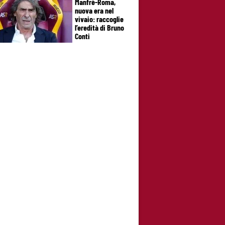
Manfrè-Roma,
nuova era nel
vivaio: raccoglie
l’eredità di Bruno
Conti