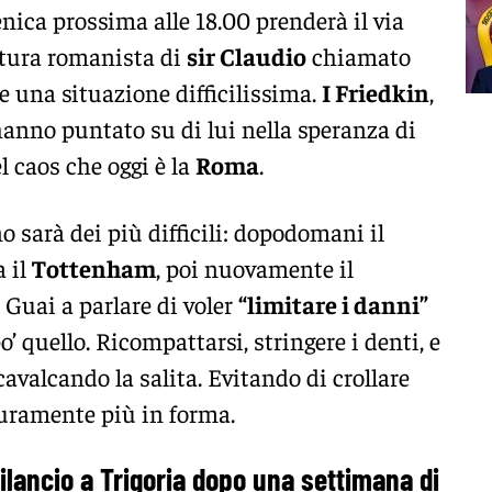
nica prossima alle 18.00 prenderà il via
ntura romanista di
sir Claudio
chiamato
e una situazione difficilissima.
I Friedkin
,
hanno puntato su di lui nella speranza di
l caos che oggi è la
Roma
.
o sarà dei più difficili: dopodomani il
a il
Tottenham
, poi nuovamente il
. Guai a parlare di voler
“limitare i danni”
o’ quello. Ricompattarsi, stringere i denti, e
scavalcando la salita. Evitando di crollare
icuramente più in forma.
 bilancio a Trigoria dopo una settimana di