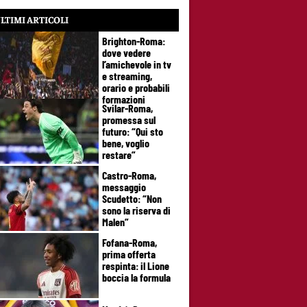
LTIMI ARTICOLI
Brighton-Roma:
dove vedere
l’amichevole in tv
e streaming,
orario e probabili
formazioni
Svilar-Roma,
promessa sul
futuro: “Qui sto
bene, voglio
restare”
Castro-Roma,
messaggio
Scudetto: “Non
sono la riserva di
Malen”
Fofana-Roma,
prima offerta
respinta: il Lione
boccia la formula