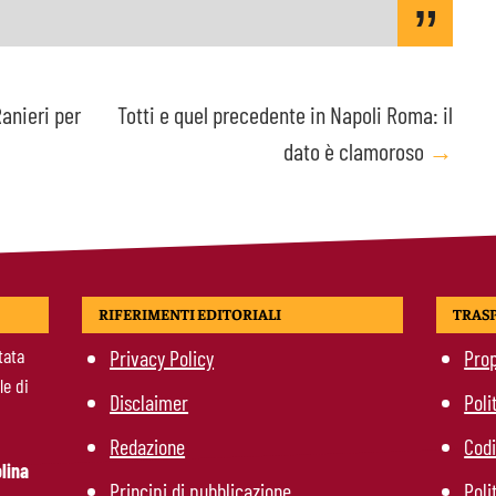
anieri per
Totti e quel precedente in Napoli Roma: il
dato è clamoroso
→
RIFERIMENTI EDITORIALI
TRAS
tata
Privacy Policy
Prop
le di
Disclaimer
Poli
Redazione
Codi
lina
Principi di pubblicazione
Poli