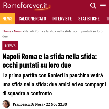
Skip
to
content
NEWS
CALCIOMERCATO
INTERVISTE
STATISTICHE
T
Home
»
News
»
Napoli Roma e la sfida nella sfida: occhi puntati su loro
due
NEWS
Napoli Roma e la sfida nella sfida:
occhi puntati su loro due
La prima partita con Ranieri in panchina vedrà
una sfida nella sfida: due amici ed ex compagni
di squadra a confronto
Francesca Di Nora
-
22 Nov 22:30