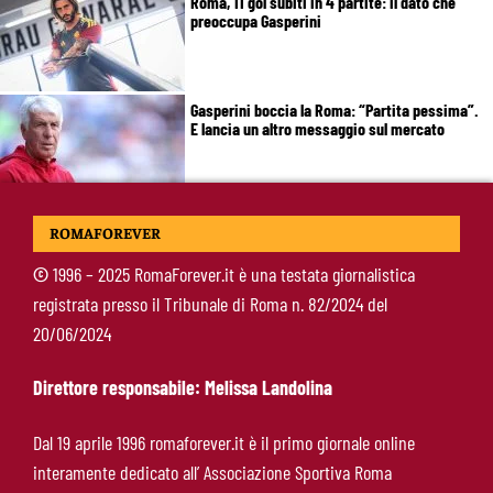
Roma, 11 gol subiti in 4 partite: il dato che
preoccupa Gasperini
Gasperini boccia la Roma: “Partita pessima”.
E lancia un altro messaggio sul mercato
Roma, termina il tour britannico: Gasperini
ROMAFOREVER
concede due giorni di riposo, poi testa alla
Fiorentina
©
1996 – 2025 RomaForever.it è una testata giornalistica
registrata presso il Tribunale di Roma n. 82/2024 del
Roma, Gasperini lancia l’allarme dopo il
20/06/2024
Brighton: “Ci manca qualcosa. Cessioni?
Chiedete alla società”
Direttore responsabile: Melissa Landolina
Roma-Cacciamani, Cairo alza il muro ma lascia
Dal 19 aprile 1996 romaforever.it è il primo giornale online
uno spiraglio: “Dipende dalle offerte”
interamente dedicato all’ Associazione Sportiva Roma