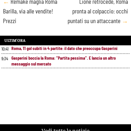
Post
←
Remake maglia Roma
Lione retrocede, Roma
Barilla, via alle vendite!
pronta al colpaccio: occhi
navigation
Prezzi
puntati su un attaccante
→
ULTIM’ORA
Roma, 11 gol subiti in 4 partite: il dato che preoccupa Gasperini
10:41
Gasperini boccia la Roma: “Partita pessima”. E lancia un altro
9:34
messaggio sul mercato
Vedi tutte le notizie