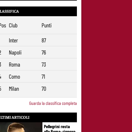
LASSIFICA
Pos
Club
Punti
1
Inter
87
2
Napoli
76
3
Roma
73
4
Como
71
5
Milan
70
Guarda la classifica completa
LTIMI ARTICOLI
Pellegrini resta
alla Roma: rinnovo