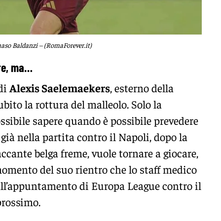
so Baldanzi – (RomaForever.it)
re, ma…
 di
Alexis Saelemaekers
, esterno della
ito la rottura del malleolo. Solo la
sibile sapere quando è possibile prevedere
 già nella partita contro il Napoli, dopo la
accante belga freme, vuole tornare a giocare,
momento del suo rientro che lo staff medico
 all’appuntamento di Europa League contro il
prossimo.