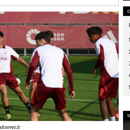
C
U
orever.it