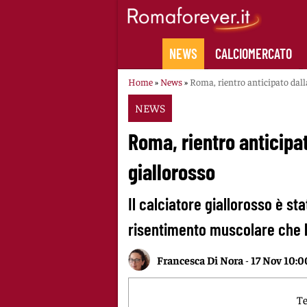
Skip
to
content
NEWS
CALCIOMERCATO
Home
»
News
»
Roma, rientro anticipato dall
NEWS
Roma, rientro anticipat
giallorosso
Il calciatore giallorosso è st
risentimento muscolare che l
Francesca Di Nora
-
17 Nov 10:0
Te