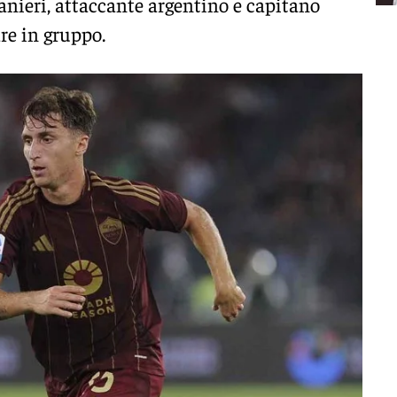
anieri, attaccante argentino e capitano
re in gruppo.