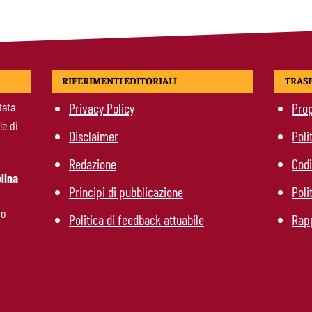
RIFERIMENTI EDITORIALI
TRAS
tata
Privacy Policy
Prop
le di
Disclaimer
Poli
Redazione
Codi
lina
Principi di pubblicazione
Poli
mo
Politica di feedback attuabile
Rapp