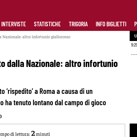
INTERVISTE
STATISTICHE
TRIGORIA
INFO BIGLIETTI
P
U
a Nazionale: altro infortunio giallorosso
9:2
o dalla Nazionale: altro infortunio
ato ‘rispedito’ a Roma a causa di un
o ha tenuto lontano dal campo di gioco
0
2
mpo di lettura:
minuti