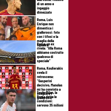
di un anno e
ingaggio
dimezzato
Roma, Luis
Enrique non
dimentica i
giallorossi: foto
con i tifosi e la
maglia della
Roma, un ex
squadra
rivela: “Alla Roma
abbiamo costruito
qualcosa di
speciale”
Roma, Koulierakis
svela il
retroscena:
“Gasperini
decisivo, Manolas
mi ha convinto a
Soulé-Milan, la
scegliere i
Roma detta le
giallorossi”
condizioni:
servono 35 milioni