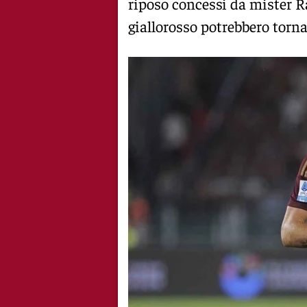
riposo concessi da mister R
giallorosso potrebbero torna