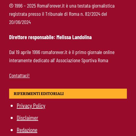
©
1996 – 2025 RomaForever.it è una testata giornalistica
registrata presso il Tribunale di Roma n. 82/2024 del
Roma-Read, il retroscena: rifiutati 29 milioni e
20/06/2024
il 10% sulla rivendita
Direttore responsabile: Melissa Landolina
Roma-Molina, il colpo di D’Amico è geniale:
Dal 19 aprile 1996 romaforever.it è il primo giornale online
qualità ed esperienza a un prezzo da
interamente dedicato all’ Associazione Sportiva Roma
occasione
Contattaci!
RIFERIMENTI EDITORIALI
Privacy Policy
Disclaimer
Redazione