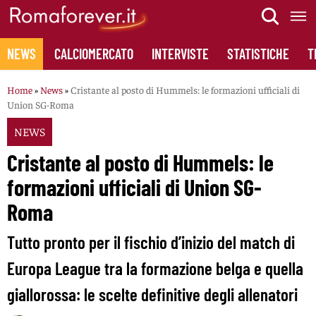
Skip
to
content
NEWS
CALCIOMERCATO
INTERVISTE
STATISTICHE
T
Home
»
News
»
Cristante al posto di Hummels: le formazioni ufficiali di
Union SG-Roma
NEWS
Cristante al posto di Hummels: le
formazioni ufficiali di Union SG-
Roma
Tutto pronto per il fischio d’inizio del match di
Europa League tra la formazione belga e quella
giallorossa: le scelte definitive degli allenatori