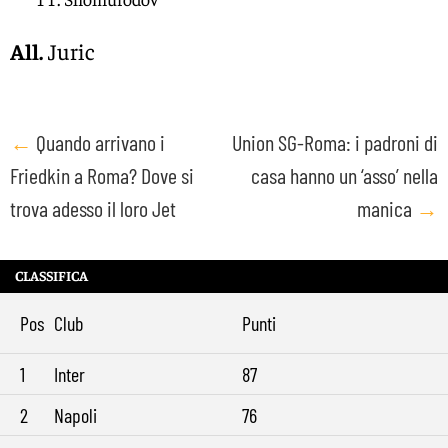
All.
Juric
Post
←
Quando arrivano i
Union SG-Roma: i padroni di
Friedkin a Roma? Dove si
casa hanno un ‘asso’ nella
navigation
trova adesso il loro Jet
manica
→
CLASSIFICA
Pos
Club
Punti
1
Inter
87
2
Napoli
76