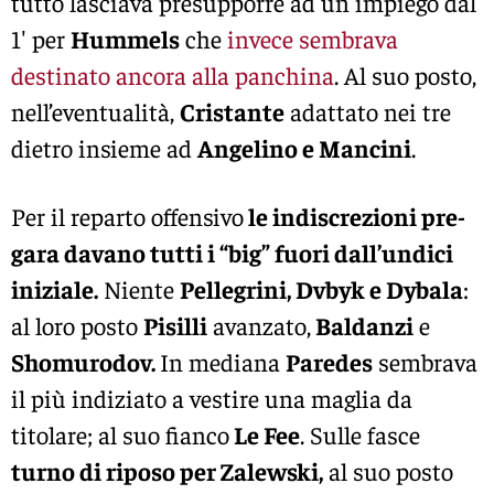
tutto lasciava presupporre ad un impiego dal
1′ per
Hummels
che
invece sembrava
destinato ancora alla panchina
. Al suo posto,
nell’eventualità,
Cristante
adattato nei tre
dietro insieme ad
Angelino e Mancini
.
Per il reparto offensivo
le indiscrezioni pre-
gara davano tutti i “big” fuori dall’undici
iniziale.
Niente
Pellegrini, Dvbyk e Dybala
:
al loro posto
Pisilli
avanzato,
Baldanzi
e
Shomurodov.
In mediana
Paredes
sembrava
il più indiziato a vestire una maglia da
titolare; al suo fianco
Le Fee
. Sulle fasce
turno di riposo per Zalewski,
al suo posto