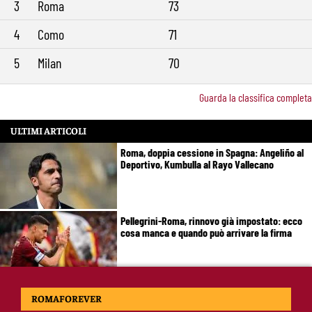
3
Roma
73
4
Como
71
5
Milan
70
Guarda la classifica completa
ULTIMI ARTICOLI
Roma, doppia cessione in Spagna: Angeliño al
Deportivo, Kumbulla al Rayo Vallecano
Pellegrini-Roma, rinnovo già impostato: ecco
cosa manca e quando può arrivare la firma
Mercato Roma, manca un solo colpo: Gasperini
ROMAFOREVER
aspetta l’ala sinistra