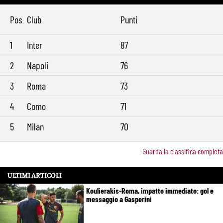
Roma, il mercato ora è nelle sue mani: dopo Molina manca soltanto
9:29
l’ala
Pos
Club
Punti
1
Inter
87
2
Napoli
76
3
Roma
73
4
Como
71
5
Milan
70
Guarda la classifica completa
ULTIMI ARTICOLI
Koulierakis-Roma, impatto immediato: gol e
messaggio a Gasperini