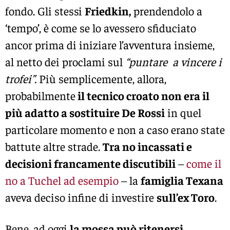
fondo. Gli stessi
Friedkin,
prendendolo a
‘tempo’, è come se lo avessero sfiduciato
ancor prima di iniziare l’avventura insieme,
al netto dei proclami sul
“puntare a vincere i
trofei”.
Più semplicemente, allora,
probabilmente
il tecnico croato non era il
più adatto a sostituire De Rossi
in quel
particolare momento e non a caso erano state
battute altre strade.
Tra no incassati e
decisioni francamente discutibili
–
come il
no a Tuchel ad esempio
– la
famiglia Texana
aveva deciso infine di investire
sull’ex Toro
.
Bene, ad oggi
la mossa può ritenersi