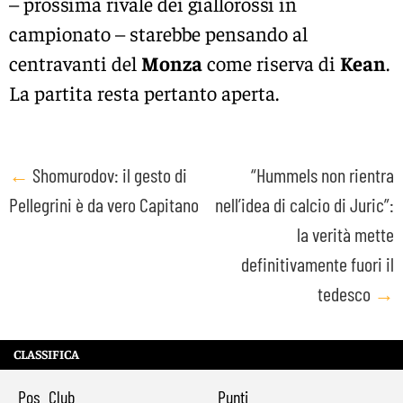
– prossima rivale dei giallorossi in
campionato – starebbe pensando al
centravanti del
Monza
come riserva di
Kean
.
La partita resta pertanto aperta.
Post
←
Shomurodov: il gesto di
“Hummels non rientra
Pellegrini è da vero Capitano
nell’idea di calcio di Juric”:
navigation
la verità mette
definitivamente fuori il
tedesco
→
CLASSIFICA
Pos
Club
Punti