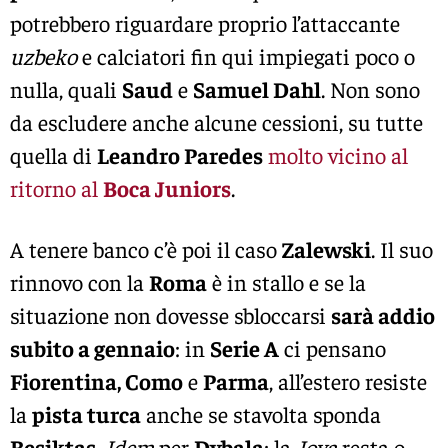
potrebbero riguardare proprio l’attaccante
uzbeko
e calciatori fin qui impiegati poco o
nulla, quali
Saud
e
Samuel Dahl
. Non sono
da escludere anche alcune cessioni, su tutte
quella di
Leandro Paredes
molto vicino al
ritorno al
Boca Juniors
.
A tenere banco c’è poi il caso
Zalewski
. Il suo
rinnovo con la
Roma
è in stallo e se la
situazione non dovesse sbloccarsi
sarà addio
subito a gennaio
: in
Serie A
ci pensano
Fiorentina, Como
e
Parma
, all’estero resiste
la
pista turca
anche se stavolta sponda
Besiktas
.
Idem
per
Dybala
: la
Joya
resta o