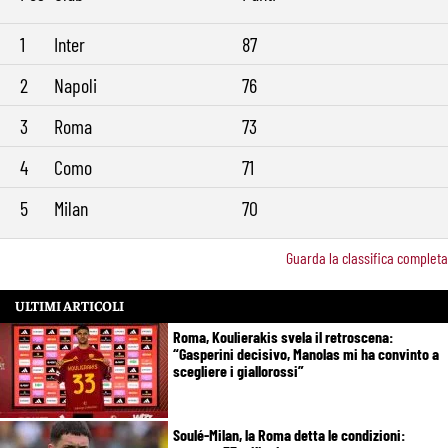
1
Inter
87
2
Napoli
76
3
Roma
73
4
Como
71
5
Milan
70
Guarda la classifica completa
ULTIMI ARTICOLI
Roma, Koulierakis svela il retroscena:
“Gasperini decisivo, Manolas mi ha convinto a
scegliere i giallorossi”
Soulé-Milan, la Roma detta le condizioni: