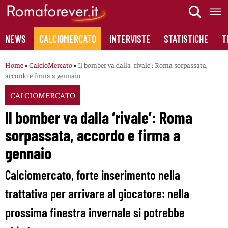
Skip
to
content
NEWS
CALCIOMERCATO
INTERVISTE
STATISTICHE
T
Home
»
CalcioMercato
»
Il bomber va dalla ‘rivale’: Roma sorpassata,
accordo e firma a gennaio
CALCIOMERCATO
Il bomber va dalla ‘rivale’: Roma
sorpassata, accordo e firma a
gennaio
Calciomercato, forte inserimento nella
trattativa per arrivare al giocatore: nella
prossima finestra invernale si potrebbe