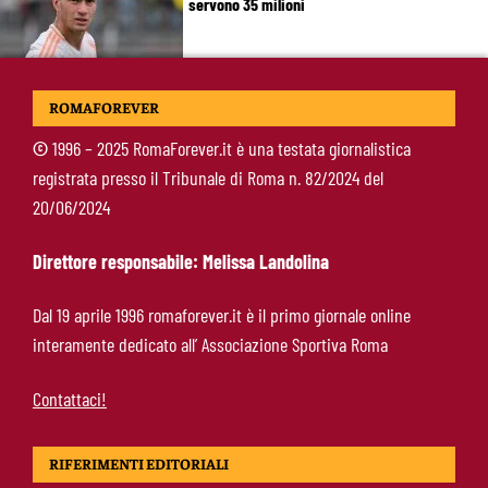
servono 35 milioni
Koulierakis-Roma, impatto immediato: gol e
ROMAFOREVER
messaggio a Gasperini
©
1996 – 2025 RomaForever.it è una testata giornalistica
registrata presso il Tribunale di Roma n. 82/2024 del
Ndicka-Roma, futuro più chiaro: il messaggio
20/06/2024
che allontana il mercato
Direttore responsabile: Melissa Landolina
Calciomercato Roma, scout a Praga per
Dal 19 aprile 1996 romaforever.it è il primo giornale online
Fofana: il prezzo fissato dal Lione
interamente dedicato all’ Associazione Sportiva Roma
Contattaci!
RIFERIMENTI EDITORIALI