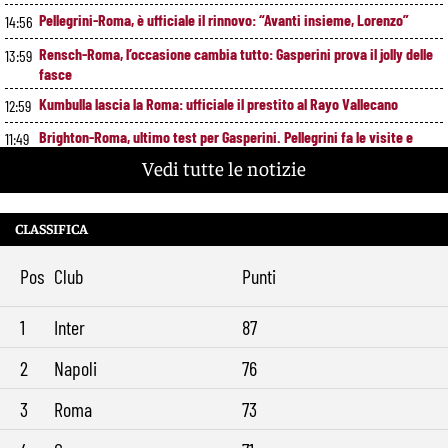
Pellegrini-Roma, è ufficiale il rinnovo: “Avanti insieme, Lorenzo”
14:56
Rensch-Roma, l’occasione cambia tutto: Gasperini prova il jolly delle
13:59
fasce
Kumbulla lascia la Roma: ufficiale il prestito al Rayo Vallecano
12:59
Brighton-Roma, ultimo test per Gasperini. Pellegrini fa le visite e
11:49
torna in gruppo
Vedi tutte le notizie
Rowe chiude alla Roma: “Sono concentrato sul Bologna”. Poi esalta
10:41
Castro e Dovbyk
CLASSIFICA
Mercato Roma, Gasperini aspetta ancora il suo trequartista: Nusa
9:32
sfuma, ora Fofana e Gittens
Pos
Club
Punti
1
Inter
87
2
Napoli
76
3
Roma
73