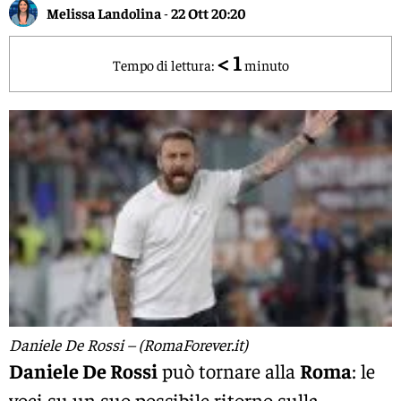
Melissa Landolina
-
22 Ott 20:20
< 1
Tempo di lettura:
minuto
Daniele De Rossi – (RomaForever.it)
Daniele De Rossi
può tornare alla
Roma
: le
voci su un suo possibile ritorno sulla