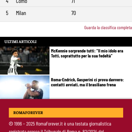
4
Como
71
5
Milan
70
Guarda la classifica completa
ULTIMI ARTICOLI
McKennie sorprende tutti: “Il mio idolo era
Totti, soprattutto per la sua fedeltà”
Roma-Endrick, Gasperini ci prova davvero:
contatti avviati, ma il brasiliano frena
Molina-Roma, arrivo oggi: il passaporto può
ROMAFOREVER
sbloccare un altro colpo
©
1996 – 2025 RomaForever.it è una testata giornalistica
registrata presso il Tribunale di Roma n. 82/2024 del