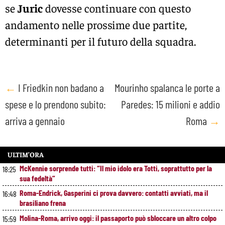
se
Juric
dovesse continuare con questo
andamento nelle prossime due partite,
determinanti per il futuro della squadra.
Post
←
I Friedkin non badano a
Mourinho spalanca le porte a
spese e lo prendono subito:
Paredes: 15 milioni e addio
navigation
arriva a gennaio
Roma
→
ULTIM’ORA
McKennie sorprende tutti: “Il mio idolo era Totti, soprattutto per la
18:25
sua fedeltà”
Roma-Endrick, Gasperini ci prova davvero: contatti avviati, ma il
16:48
brasiliano frena
Molina-Roma, arrivo oggi: il passaporto può sbloccare un altro colpo
15:59