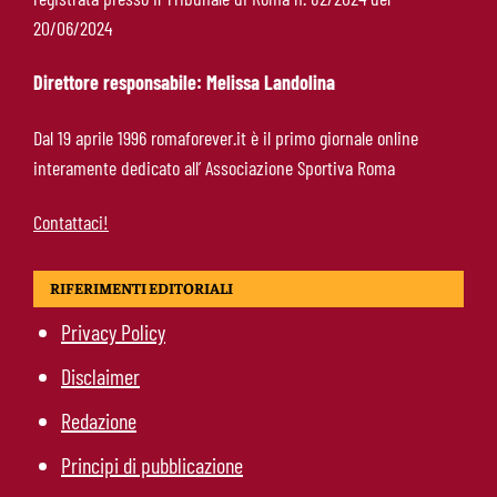
Pellegrini-Roma, è ufficiale il rinnovo: “Avanti
20/06/2024
insieme, Lorenzo”
Direttore responsabile: Melissa Landolina
Rensch-Roma, l’occasione cambia tutto:
Dal 19 aprile 1996 romaforever.it è il primo giornale online
Gasperini prova il jolly delle fasce
interamente dedicato all’ Associazione Sportiva Roma
Contattaci!
RIFERIMENTI EDITORIALI
Privacy Policy
Disclaimer
Redazione
Principi di pubblicazione