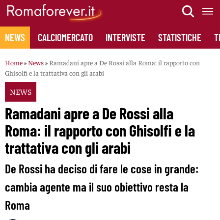
Skip
to
content
NEWS
CALCIOMERCATO
INTERVISTE
STATISTICHE
T
Home
»
News
»
Ramadani apre a De Rossi alla Roma: il rapporto con
Ghisolfi e la trattativa con gli arabi
NEWS
Ramadani apre a De Rossi alla
Roma: il rapporto con Ghisolfi e la
trattativa con gli arabi
De Rossi ha deciso di fare le cose in grande:
cambia agente ma il suo obiettivo resta la
Roma