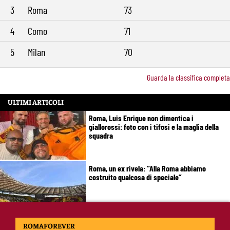
3
Roma
73
4
Como
71
5
Milan
70
Guarda la classifica completa
ULTIMI ARTICOLI
Roma, Luis Enrique non dimentica i
giallorossi: foto con i tifosi e la maglia della
squadra
Roma, un ex rivela: “Alla Roma abbiamo
costruito qualcosa di speciale”
Roma, Koulierakis svela il retroscena:
ROMAFOREVER
“Gasperini decisivo, Manolas mi ha convinto a