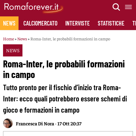
Skip
to
content
NEWS
CALCIOMERCATO
INTERVISTE
STATISTICHE
T
Home
»
News
»
Roma-Inter, le probabili formazioni in campo
NEWS
Roma-Inter, le probabili formazioni
in campo
Tutto pronto per il fischio d’inizio tra Roma-
Inter: ecco quali potrebbero essere schemi di
gioco e formazioni in campo
Francesca Di Nora
-
17 Ott 20:37