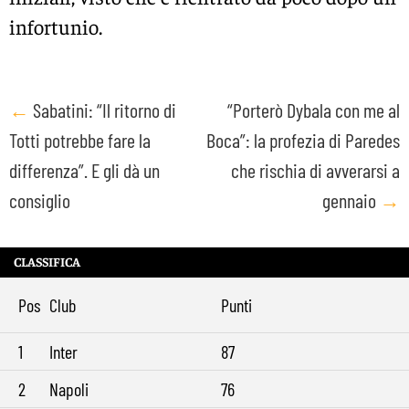
infortunio.
Post
←
Sabatini: “Il ritorno di
“Porterò Dybala con me al
Totti potrebbe fare la
Boca”: la profezia di Paredes
navigation
differenza”. E gli dà un
che rischia di avverarsi a
consiglio
gennaio
→
CLASSIFICA
Pos
Club
Punti
1
Inter
87
2
Napoli
76