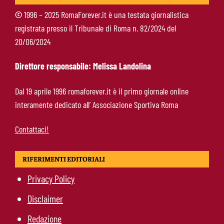
scegliere i giallorossi”
©
1996 – 2025 RomaForever.it è una testata giornalistica
registrata presso il Tribunale di Roma n. 82/2024 del
Soulé-Milan, la Roma detta le condizioni:
20/06/2024
servono 35 milioni
Direttore responsabile: Melissa Landolina
Koulierakis-Roma, impatto immediato: gol e
Dal 19 aprile 1996 romaforever.it è il primo giornale online
messaggio a Gasperini
interamente dedicato all’ Associazione Sportiva Roma
Contattaci!
RIFERIMENTI EDITORIALI
Privacy Policy
Disclaimer
Redazione