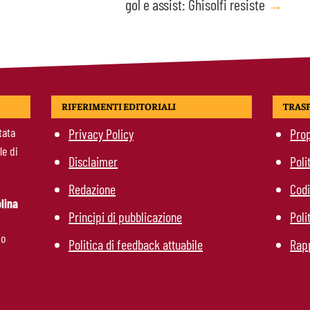
gol e assist: Ghisolfi resiste
→
RIFERIMENTI EDITORIALI
TRAS
tata
Privacy Policy
Prop
le di
Disclaimer
Poli
Redazione
Codi
lina
Principi di pubblicazione
Poli
mo
Politica di feedback attuabile
Rapp