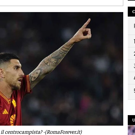
C
U
r il centrocampista? -(RomaForever.it)