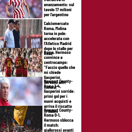
avanzamento: sul
tavolo 17 milioni
per l’argentino
Calciomercato
Roma, Molina
torna in pole:
accelerata con
l’Atletico Madrid
dopo lo stallo per
Roma, Hermoso
Read
convince a
centrocampo:
“Faccio quello che
mi chiede
Gasperini.
Newport County-
Servono altri
Roma 1-4,
rinforzi”
Gasperini sorride:
primi gol per i
nuovi acquisti e
arriva il riscatto
Newport County-
in Galles
Roma 0-1,
Hermoso sblocca
il match:
giallorossi avanti