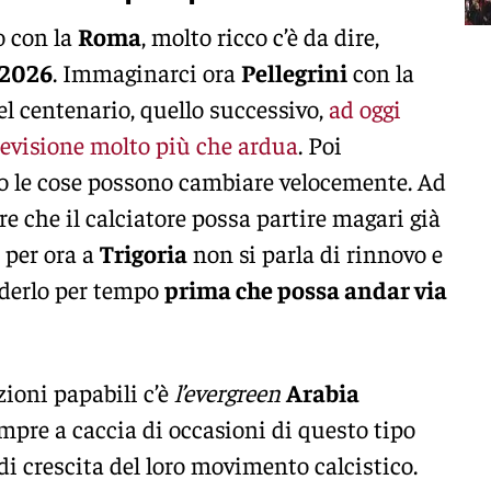
o con la
Roma
, molto ricco c’è da dire,
 2026
. Immaginarci ora
Pellegrini
con la
del centenario, quello successivo,
ad oggi
evisione molto più che ardua
. Poi
cio le cose possono cambiare velocemente. Ad
e che il calciatore possa partire magari già
o per ora a
Trigoria
non si parla di rinnovo e
ederlo per tempo
prima che possa andar via
zioni papabili c’è
l’evergreen
Arabia
empre a caccia di occasioni di questo tipo
di crescita del loro movimento calcistico.