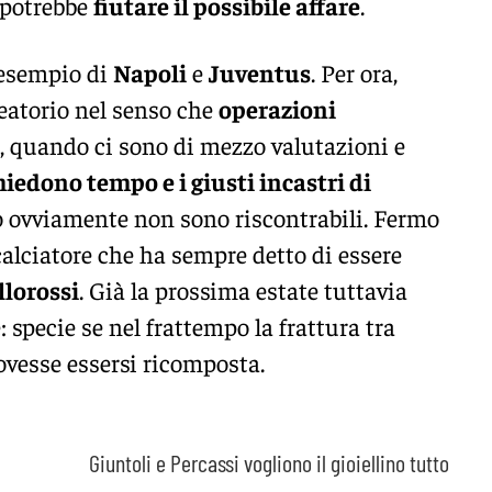
 potrebbe
fiutare il possibile affare
.
 esempio di
Napoli
e
Juventus
. Per ora,
leatorio nel senso che
operazioni
, quando ci sono di mezzo valutazioni e
hiedono tempo e i giusti incastri di
so ovviamente non sono riscontrabili. Fermo
calciatore che ha sempre detto di essere
llorossi
. Già la prossima estate tuttavia
specie se nel frattempo la frattura tra
vesse essersi ricomposta.
a
Giuntoli e Percassi vogliono il gioiellino tutto