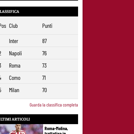
LASSIFICA
Pos
Club
Punti
1
Inter
87
2
Napoli
76
3
Roma
73
4
Como
71
5
Milan
70
Guarda la classifica completa
LTIMI ARTICOLI
Roma-Molina,
trattativa in