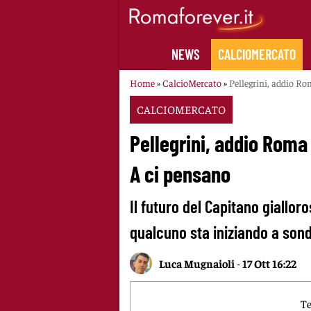
Skip
to
content
NEWS
CALCIOMERCATO
Home
»
CalcioMercato
»
Pellegrini, addio Ro
CALCIOMERCATO
Pellegrini, addio Roma 
A ci pensano
Il futuro del Capitano giallo
qualcuno sta iniziando a son
Luca Mugnaioli
-
17 Ott 16:22
Te