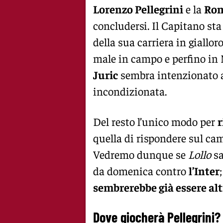
Lorenzo Pellegrini
e la
Ro
concludersi. Il Capitano st
della sua carriera in giallor
male in campo e perfino in
Juric
sembra intenzionato a 
incondizionata.
Del resto l’unico modo per
r
quella di rispondere sul cam
Vedremo dunque se
Lollo
sa
da domenica contro
l’Inter
sembrerebbe già essere alt
Dove giocherà Pellegrini? 