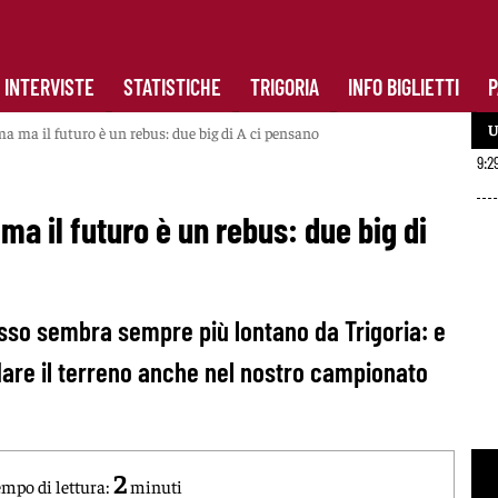
INTERVISTE
STATISTICHE
TRIGORIA
INFO BIGLIETTI
P
U
ma ma il futuro è un rebus: due big di A ci pensano
9:2
ma il futuro è un rebus: due big di
rosso sembra sempre più lontano da Trigoria: e
dare il terreno anche nel nostro campionato
2
mpo di lettura:
minuti