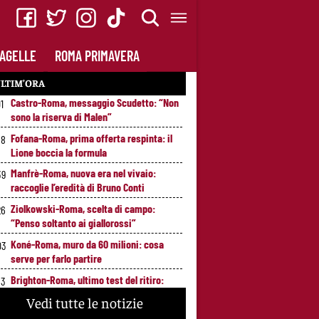
AGELLE
ROMA PRIMAVERA
LTIM’ORA
Castro-Roma, messaggio Scudetto: “Non
01
sono la riserva di Malen”
Fofana-Roma, prima offerta respinta: il
58
Lione boccia la formula
Manfrè-Roma, nuova era nel vivaio:
39
raccoglie l’eredità di Bruno Conti
Ziolkowski-Roma, scelta di campo:
26
“Penso soltanto ai giallorossi”
Koné-Roma, muro da 60 milioni: cosa
03
serve per farlo partire
Brighton-Roma, ultimo test del ritiro:
53
orario e programma dei giallorossi
Vedi tutte le notizie
Nusa-Roma, la pista si raffredda:
7