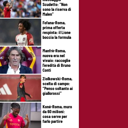
Scudetto: “Non
sono la riserva di
Malen”
Fofana-Roma,
prima offerta
respinta: il Lione
boccia la formula
Manfrè-Roma,
nuova era nel
vivaio: raccoglie
l’eredità di Bruno
Conti
Ziolkowski-Roma,
scelta di campo:
“Penso soltanto ai
giallorossi”
Koné-Roma, muro
da 60 milioni:
cosa serve per
farlo partire