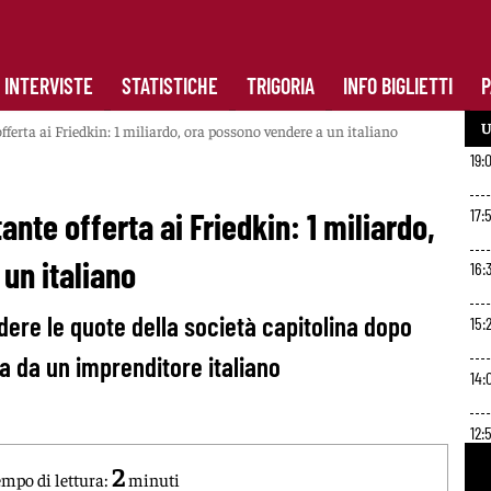
INTERVISTE
STATISTICHE
TRIGORIA
INFO BIGLIETTI
P
U
ferta ai Friedkin: 1 miliardo, ora possono vendere a un italiano
19:
17:
nte offerta ai Friedkin: 1 miliardo,
un italiano
16:
dere le quote della società capitolina dopo
15:
a da un imprenditore italiano
14:
0
12:
2
mpo di lettura:
minuti
11:4