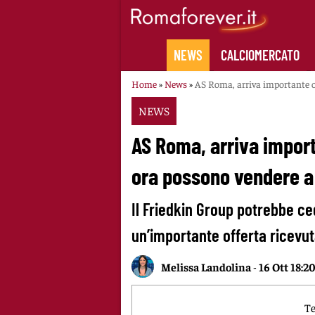
Skip
to
content
NEWS
CALCIOMERCATO
Home
»
News
»
AS Roma, arriva importante of
NEWS
AS Roma, arriva importa
ora possono vendere a 
Il Friedkin Group potrebbe ce
un’importante offerta ricevut
Melissa Landolina
-
16 Ott 18:2
Te