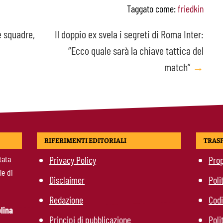
Taggato come:
friedkin
e squadre,
Il doppio ex svela i segreti di Roma Inter:
“Ecco quale sarà la chiave tattica del
match”
→
RIFERIMENTI EDITORIALI
TRAS
tata
Privacy Policy
Prop
le di
Disclaimer
Poli
Redazione
Codi
lina
Principi di pubblicazione
Poli