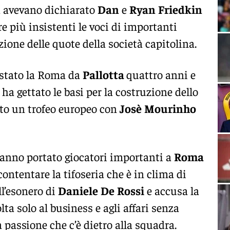
a avevano dichiarato
Dan
e
Ryan
Friedkin
 più insistenti le voci di importanti
izione delle quote della società capitolina.
stato la Roma da
Pallotta
quattro anni e
ha gettato le basi per la costruzione dello
to un trofeo europeo con
Josè
Mourinho
anno portato giocatori importanti a
Roma
ontentare la tifoseria che è in clima di
ll’esonero di
Daniele
De
Rossi
e accusa la
ta solo al business e agli affari senza
a passione che c’è dietro alla squadra.