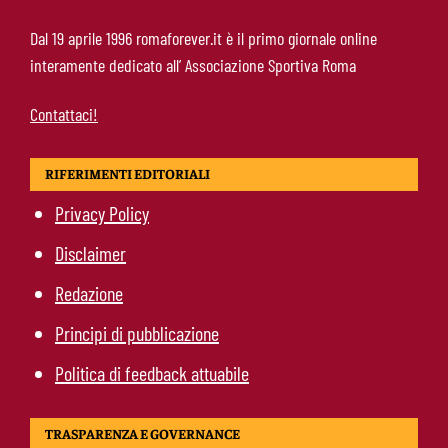
Fofana-Roma, prima offerta respinta: il Lione
Dal 19 aprile 1996 romaforever.it è il primo giornale online
boccia la formula
interamente dedicato all’ Associazione Sportiva Roma
Contattaci!
RIFERIMENTI EDITORIALI
Privacy Policy
Disclaimer
Redazione
Principi di pubblicazione
Politica di feedback attuabile
TRASPARENZA E GOVERNANCE