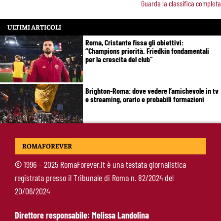
Guarda la classifica completa
ULTIMI ARTICOLI
Roma, Cristante fissa gli obiettivi:
“Champions priorità. Friedkin fondamentali
per la crescita del club”
Brighton-Roma: dove vedere l’amichevole in tv
e streaming, orario e probabili formazioni
Svilar-Roma, promessa sul futuro: “Qui sto
ROMAFOREVER
bene, voglio restare”
©
1996 – 2025 RomaForever.it è una testata giornalistica
registrata presso il Tribunale di Roma n. 82/2024 del
Castro-Roma, messaggio Scudetto: “Non sono
20/06/2024
la riserva di Malen”
Direttore responsabile: Melissa Landolina