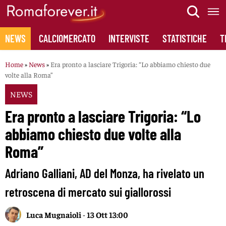
Skip
to
content
NEWS
CALCIOMERCATO
INTERVISTE
STATISTICHE
T
Home
»
News
»
Era pronto a lasciare Trigoria: “Lo abbiamo chiesto due
volte alla Roma”
NEWS
Era pronto a lasciare Trigoria: “Lo
abbiamo chiesto due volte alla
Roma”
Adriano Galliani, AD del Monza, ha rivelato un
retroscena di mercato sui giallorossi
Luca Mugnaioli
-
13 Ott 13:00