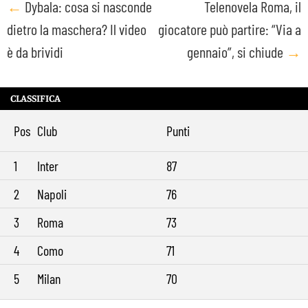
Post
←
Dybala: cosa si nasconde
Telenovela Roma, il
dietro la maschera? Il video
giocatore può partire: “Via a
navigation
è da brividi
gennaio”, si chiude
→
CLASSIFICA
Pos
Club
Punti
1
Inter
87
2
Napoli
76
3
Roma
73
4
Como
71
5
Milan
70