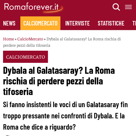
Skip
to
content
NEWS
CALCIOMERCATO
INTERVISTE
STATISTICHE
T
Home
»
CalcioMercato
»
Dybala al Galatasaray? La Roma rischia di
perdere pezzi della tifoseria
CALCIOMERCATO
Dybala al Galatasaray? La Roma
rischia di perdere pezzi della
tifoseria
Si fanno insistenti le voci di un Galatasaray fin
troppo pressante nei confronti di Dybala. E la
Roma che dice a riguardo?