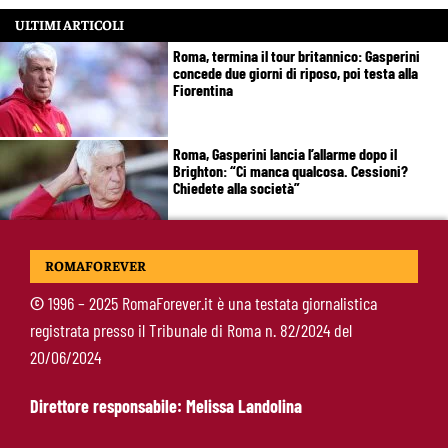
ULTIMI ARTICOLI
Roma, termina il tour britannico: Gasperini
concede due giorni di riposo, poi testa alla
Fiorentina
Roma, Gasperini lancia l’allarme dopo il
Brighton: “Ci manca qualcosa. Cessioni?
Chiedete alla società”
Roma-Cacciamani, Cairo alza il muro ma lascia
ROMAFOREVER
uno spiraglio: “Dipende dalle offerte”
©
1996 – 2025 RomaForever.it è una testata giornalistica
registrata presso il Tribunale di Roma n. 82/2024 del
Brighton-Roma 3-0, brusco stop per Gasperini:
20/06/2024
attacco sterile e difesa troppo fragile
Direttore responsabile: Melissa Landolina
McKennie sorprende tutti: “Il mio idolo era