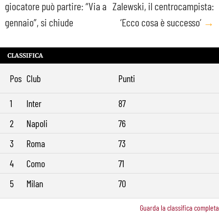
giocatore può partire: “Via a
Zalewski, il centrocampista:
navigation
gennaio”, si chiude
‘Ecco cosa è successo’
→
CLASSIFICA
Pos
Club
Punti
1
Inter
87
2
Napoli
76
3
Roma
73
4
Como
71
5
Milan
70
Guarda la classifica completa