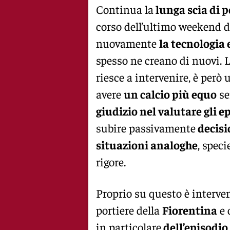
Continua la
lunga scia di 
corso dell’ultimo weekend 
nuovamente
la tecnologia 
spesso ne creano di nuovi. L
riesce a intervenire, è però 
avere
un calcio più equo
se
giudizio nel valutare gli e
subire passivamente
decisi
situazioni analoghe
, speci
rigore.
Proprio su questo è interve
portiere della
Fiorentina
e 
in particolare
dell’episodio