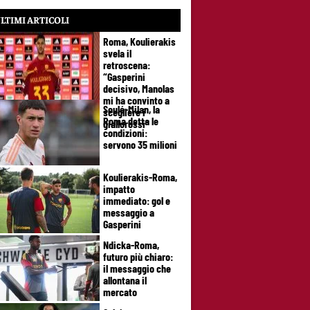
LTIMI ARTICOLI
Roma, Koulierakis
svela il
retroscena:
“Gasperini
decisivo, Manolas
mi ha convinto a
Soulé-Milan, la
scegliere i
Roma detta le
giallorossi”
condizioni:
servono 35 milioni
Koulierakis-Roma,
impatto
immediato: gol e
messaggio a
Gasperini
Ndicka-Roma,
futuro più chiaro:
il messaggio che
allontana il
mercato