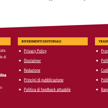
RIFERIMENTI EDITORIALI
TRAS
tata
Privacy Policy
Prop
le di
Disclaimer
Poli
Redazione
Codi
lina
Principi di pubblicazione
Poli
mo
Politica di feedback attuabile
Rapp