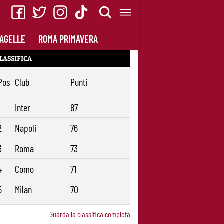
AGELLE
ROMA PRIMAVERA
LASSIFICA
Pos
Club
Punti
1
Inter
87
2
Napoli
76
3
Roma
73
4
Como
71
5
Milan
70
Guarda la classifica completa