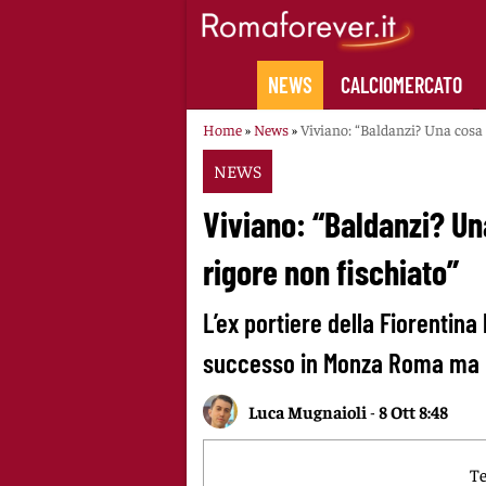
Skip
to
content
NEWS
CALCIOMERCATO
Home
»
News
»
Viviano: “Baldanzi? Una cosa m
NEWS
Viviano: “Baldanzi? Un
rigore non fischiato”
L’ex portiere della Fiorenti
successo in Monza Roma ma n
Luca Mugnaioli
-
8 Ott 8:48
Te