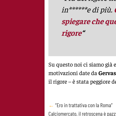
in******e di più.
spiegare che que
rigore
“
Su questo noi ci siamo già es
motivazioni date da
Gerva
il rigore – è stata peggiore d
Post
←
“Ero in trattativa con la Roma”
Calciomercato, il retroscena è paz
navigation