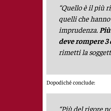
“Quello è il più ri
quelli che hanno 
imprudenza.
Più
deve rompere 3 d
rimetti la soggett
Dopodiché conclude:
“Più del rigore n