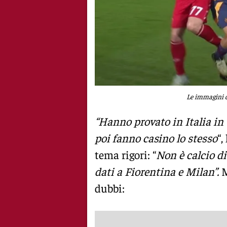
Le immagini de
“Hanno provato in Italia in t
poi fanno casino lo stesso
“,
tema rigori: “
Non è calcio di
dati a Fiorentina e Milan”.
M
dubbi: