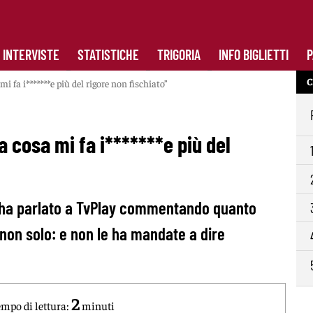
INTERVISTE
STATISTICHE
TRIGORIA
INFO BIGLIETTI
P
C
i fa i*******e più del rigore non fischiato”
a cosa mi fa i*******e più del
na ha parlato a TvPlay commentando quanto
on solo: e non le ha mandate a dire
2
mpo di lettura:
minuti