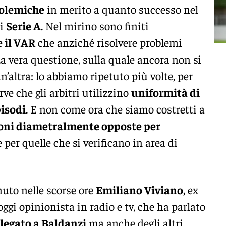
polemiche
in merito a quanto successo nel
di
Serie A
. Nel mirino sono finiti
e il VAR
che anziché risolvere problemi
a vera questione, sulla quale ancora non si
un’altra: lo abbiamo ripetuto più volte, per
rve che gli arbitri utilizzino
uniformità di
pisodi
. E non come ora che siamo costretti a
oni diametralmente opposte per
e per quelle che si verificano in area di
nuto nelle scorse ore
Emiliano Viviano,
ex
oggi opinionista in radio e tv, che ha parlato
 legato a Baldanzi
ma anche degli altri