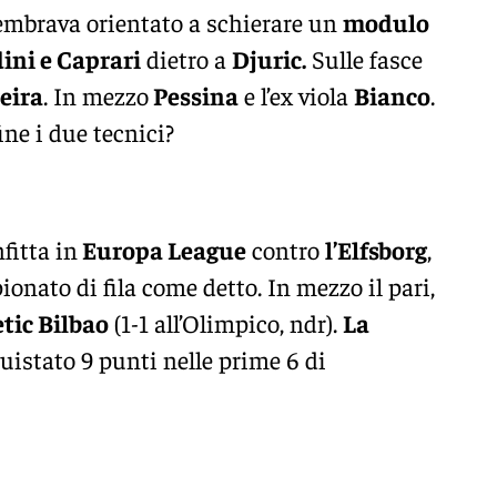
sembrava orientato a schierare un
modulo
ini e Caprari
dietro a
Djuric.
Sulle fasce
eira
. In mezzo
Pessina
e l’ex viola
Bianco
.
ne i due tecnici?
fitta in
Europa League
contro
l’Elfsborg
,
onato di fila come detto. In mezzo il pari,
etic Bilbao
(1-1 all’Olimpico, ndr).
La
istato 9 punti nelle prime 6 di