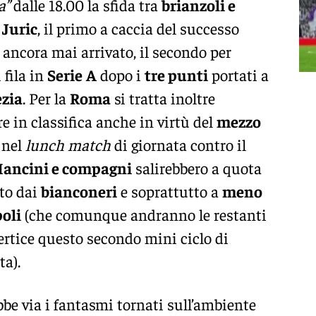
a”
dalle 18.00 la sfida tra
brianzoli e
o
Juric
, il primo a caccia del successo
 ancora mai arrivato, il secondo per
 fila in
Serie
A
dopo i
tre punti
portati a
zia
. Per la
Roma
si tratta inoltre
re in classifica anche in virtù del
mezzo
nel
lunch match
di giornata contro il
ancini e compagni
salirebbero a quota
nto dai
bianconeri
e soprattutto a
meno
oli
(che comunque andranno le restanti
vertice questo secondo mini ciclo di
a).
bbe via i fantasmi tornati sull’ambiente