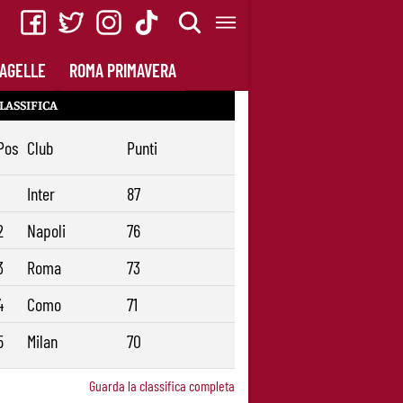
AGELLE
ROMA PRIMAVERA
LASSIFICA
Pos
Club
Punti
1
Inter
87
2
Napoli
76
3
Roma
73
4
Como
71
5
Milan
70
Guarda la classifica completa