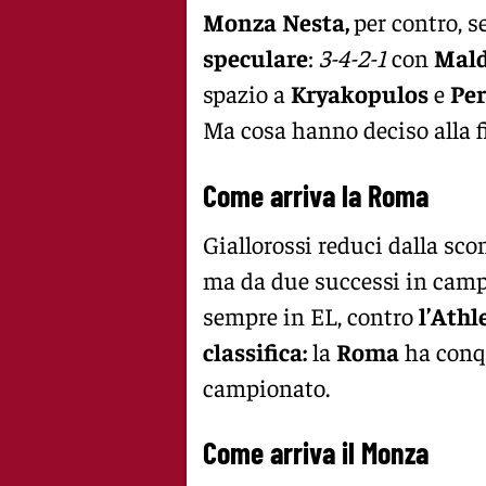
Monza
Nesta,
per contro, 
speculare
:
3-4-2-1
con
Mald
spazio a
Kryakopulos
e
Per
Ma cosa hanno deciso alla fi
Come arriva la Roma
Giallorossi reduci dalla scon
ma da due successi in campi
sempre in EL, contro
l’Athl
classifica:
la
Roma
ha conqu
campionato.
Come arriva il Monza