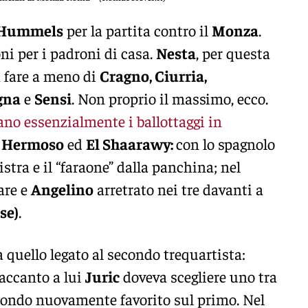
 Hummels
per la partita contro il
Monza
.
ni per i padroni di casa.
Nesta
, per questa
 fare a meno di
Cragno, Ciurria,
gna
e
Sensi
. Non proprio il massimo, ecco.
ano essenzialmente i ballottaggi in
a
Hermoso
ed
El Shaarawy:
con lo spagnolo
istra e il “faraone” dalla panchina; nel
are e
Angelino
arretrato nei tre davanti a
se)
.
a quello legato al secondo trequartista:
 accanto a lui
Juric
doveva scegliere uno tra
econdo nuovamente favorito sul primo. Nel