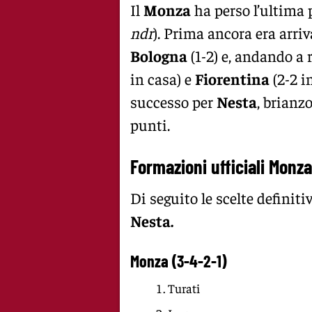
Il
Monza
ha perso l’ultima p
ndr
). Prima ancora era arriv
Bologna
(1-2) e, andando a 
in casa) e
Fiorentina
(2-2 i
successo per
Nesta
, brianz
punti.
Formazioni ufficiali Monza
Di seguito le scelte definit
Nesta.
Monza (3-4-2-1)
Turati