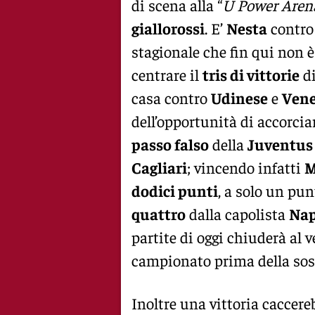
di scena alla “
U Power Aren
giallorossi
. E’
Nesta
contr
stagionale che fin qui non è
centrare il
tris di vittorie
di
casa contro
Udinese
e
Vene
dell’opportunità di accorcia
passo falso
della
Juventus
Cagliari
; vincendo infatti
M
dodici punti
, a solo un pu
quattro
dalla capolista
Nap
partite di oggi chiuderà al 
campionato prima della sost
Inoltre una vittoria caccere