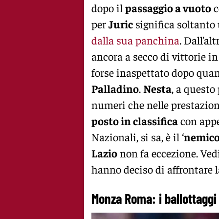
dopo il
passaggio a vuoto
c
per
Juric
significa soltanto
dalla sua panchina
. Dall’al
ancora a secco di vittorie i
forse inaspettato dopo quan
Palladino
.
Nesta
, a questo
numeri che nelle prestazion
posto in classifica
con appe
Nazionali, si sa, è il ‘
nemico 
Lazio
non fa eccezione. Ve
hanno deciso di affrontare la
Monza Roma: i ballottaggi d