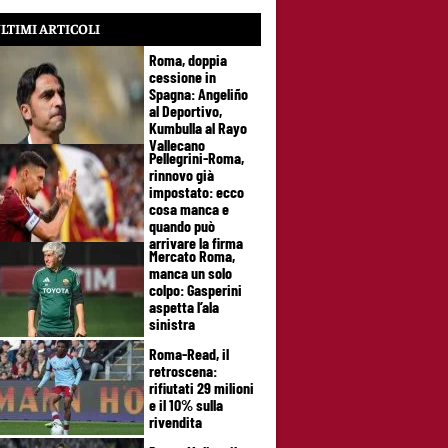
LTIMI ARTICOLI
Roma, doppia
cessione in
Spagna: Angeliño
al Deportivo,
Kumbulla al Rayo
Vallecano
Pellegrini-Roma,
rinnovo già
impostato: ecco
cosa manca e
quando può
arrivare la firma
Mercato Roma,
manca un solo
colpo: Gasperini
aspetta l’ala
sinistra
Roma-Read, il
retroscena:
rifiutati 29 milioni
e il 10% sulla
rivendita