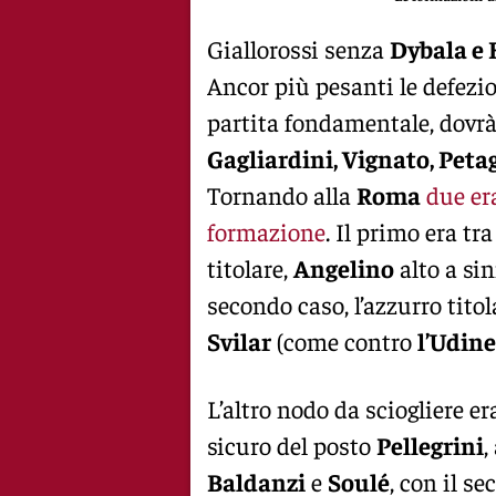
Giallorossi senza
Dybala e
Ancor più pesanti le defezio
partita fondamentale, dovrà
Gagliardini, Vignato, Peta
Tornando alla
Roma
due er
formazione
. Il primo era tr
titolare,
Angelino
alto a sin
secondo caso, l’azzurro titol
Svilar
(come contro
l’Udine
L’altro nodo da sciogliere er
sicuro del posto
Pellegrini
,
Baldanzi
e
Soulé
, con il s