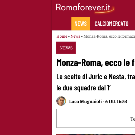
Skip
to
content
NEWS
CALCIOMERCATO
Home
»
News
»
Monza-Roma, ecco le formazion
NEWS
Monza-Roma, ecco le fo
Le scelte di Juric e Nesta, tr
le due squadre dal 1′
Luca Mugnaioli
-
6 Ott 16:53
Te