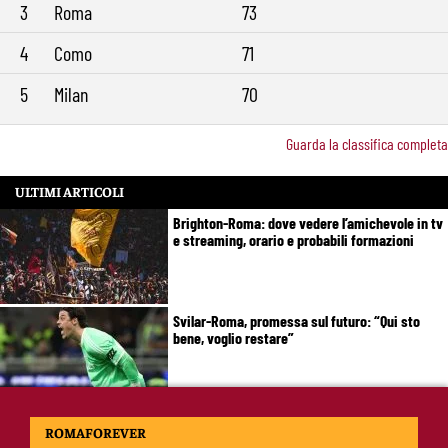
3
Roma
73
4
Como
71
5
Milan
70
Guarda la classifica completa
ULTIMI ARTICOLI
Brighton-Roma: dove vedere l’amichevole in tv
e streaming, orario e probabili formazioni
Svilar-Roma, promessa sul futuro: “Qui sto
bene, voglio restare”
Castro-Roma, messaggio Scudetto: “Non sono
ROMAFOREVER
la riserva di Malen”