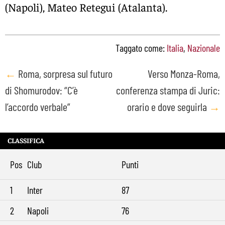
(Napoli), Mateo Retegui (Atalanta).
Taggato come:
Italia
,
Nazionale
Post
←
Roma, sorpresa sul futuro
Verso Monza-Roma,
di Shomurodov: “C’è
conferenza stampa di Juric:
navigation
l’accordo verbale”
orario e dove seguirla
→
CLASSIFICA
Pos
Club
Punti
1
Inter
87
2
Napoli
76