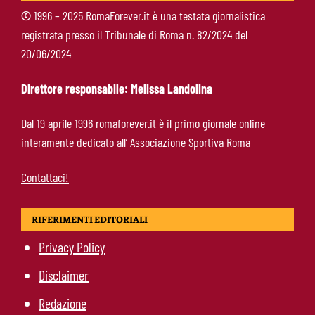
©
1996 – 2025 RomaForever.it è una testata giornalistica
registrata presso il Tribunale di Roma n. 82/2024 del
Fofana-Roma, prima offerta respinta: il Lione
20/06/2024
boccia la formula
Direttore responsabile: Melissa Landolina
Manfrè-Roma, nuova era nel vivaio: raccoglie
Dal 19 aprile 1996 romaforever.it è il primo giornale online
l’eredità di Bruno Conti
interamente dedicato all’ Associazione Sportiva Roma
Contattaci!
RIFERIMENTI EDITORIALI
Privacy Policy
Disclaimer
Redazione