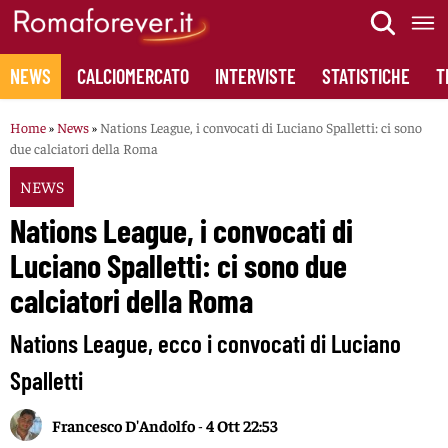
Skip
to
content
NEWS
CALCIOMERCATO
INTERVISTE
STATISTICHE
T
Home
»
News
»
Nations League, i convocati di Luciano Spalletti: ci sono
due calciatori della Roma
NEWS
Nations League, i convocati di
Luciano Spalletti: ci sono due
calciatori della Roma
Nations League, ecco i convocati di Luciano
Spalletti
Francesco D'Andolfo
-
4 Ott 22:53