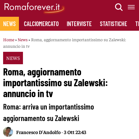
Skip
to
content
NEWS
CALCIOMERCATO
INTERVISTE
STATISTICHE
T
Home
»
News
»
Roma, aggiornamento importantissimo su Zalewski:
annuncio in tv
NEWS
Roma, aggiornamento
importantissimo su Zalewski:
annuncio in tv
Roma: arriva un importantissimo
aggiornamento su Zalewski
Francesco D'Andolfo
-
3 Ott 22:43