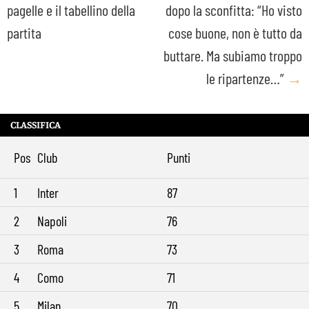
pagelle e il tabellino della
dopo la sconfitta: “Ho visto
navigation
partita
cose buone, non è tutto da
buttare. Ma subiamo troppo
le ripartenze…”
→
CLASSIFICA
Pos
Club
Punti
1
Inter
87
2
Napoli
76
3
Roma
73
4
Como
71
5
Milan
70