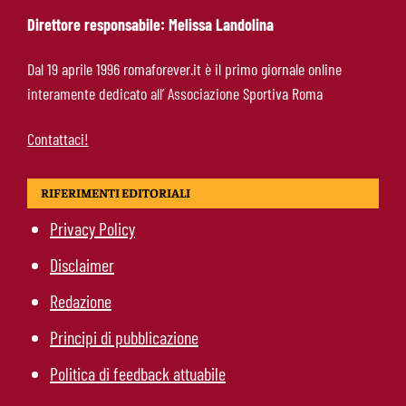
Direttore responsabile: Melissa Landolina
Roma-Read, il retroscena: rifiutati 29 milioni e
Dal 19 aprile 1996 romaforever.it è il primo giornale online
il 10% sulla rivendita
interamente dedicato all’ Associazione Sportiva Roma
Contattaci!
RIFERIMENTI EDITORIALI
Privacy Policy
Disclaimer
Redazione
Principi di pubblicazione
Politica di feedback attuabile