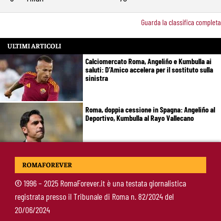
Guarda la classifica completa
ULTIMI ARTICOLI
Calciomercato Roma, Angeliño e Kumbulla ai
saluti: D’Amico accelera per il sostituto sulla
sinistra
Roma, doppia cessione in Spagna: Angeliño al
Deportivo, Kumbulla al Rayo Vallecano
Pellegrini-Roma, rinnovo già impostato: ecco
ROMAFOREVER
cosa manca e quando può arrivare la firma
©
1996 – 2025 RomaForever.it è una testata giornalistica
registrata presso il Tribunale di Roma n. 82/2024 del
Mercato Roma, manca un solo colpo: Gasperini
20/06/2024
aspetta l’ala sinistra