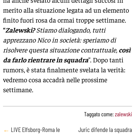
ha anche svelato alcuni dettagli succosi in
merito alla situazione legata ad un elemento
finito fuori rosa da ormai troppe settimane.
“
Zalewski?
Stiamo dialogando, tutti
apprezzano Nico in società: speriamo di
risolvere questa situazione contrattuale,
così
da farlo rientrare in squadra
”. Dopo tanti
rumors, è stata finalmente svelata la verità:
vedremo cosa accadrà nelle prossime
settimane.
Taggato come:
zalewski
Post
←
LIVE Elfsborg-Roma le
Juric difende la squadra