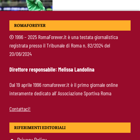
Castro-Roma, messaggio Scudetto: “Non sono
ROMAFOREVER
la riserva di Malen”
©
1996 – 2025 RomaForever.it è una testata giornalistica
registrata presso il Tribunale di Roma n. 82/2024 del
Fofana-Roma, prima offerta respinta: il Lione
20/06/2024
boccia la formula
Direttore responsabile: Melissa Landolina
Manfrè-Roma, nuova era nel vivaio: raccoglie
Dal 19 aprile 1996 romaforever.it è il primo giornale online
l’eredità di Bruno Conti
interamente dedicato all’ Associazione Sportiva Roma
Contattaci!
RIFERIMENTI EDITORIALI
Privacy Policy