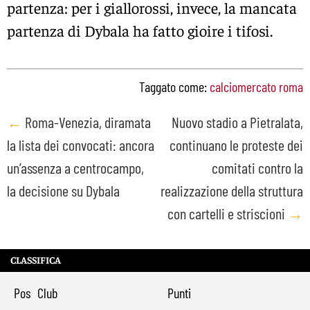
partenza: per i giallorossi, invece, la mancata
partenza di Dybala ha fatto gioire i tifosi.
Taggato come:
calciomercato roma
Post
←
Roma-Venezia, diramata
Nuovo stadio a Pietralata,
la lista dei convocati: ancora
continuano le proteste dei
navigation
un’assenza a centrocampo,
comitati contro la
la decisione su Dybala
realizzazione della struttura
con cartelli e striscioni
→
CLASSIFICA
Pos
Club
Punti