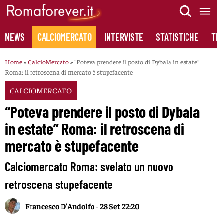
Skip
to
content
NEWS
CALCIOMERCATO
INTERVISTE
STATISTICHE
T
Home
»
CalcioMercato
»
“Poteva prendere il posto di Dybala in estate”
Roma: il retroscena di mercato è stupefacente
CALCIOMERCATO
“Poteva prendere il posto di Dybala
in estate” Roma: il retroscena di
mercato è stupefacente
Calciomercato Roma: svelato un nuovo
retroscena stupefacente
Francesco D'Andolfo
-
28 Set 22:20