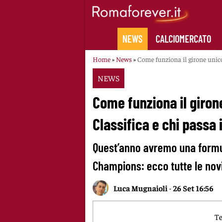
Skip
to
content
NEWS
CALCIOMERCATO
Home
»
News
»
Come funziona il girone unico
NEWS
Come funziona il giron
Classifica e chi passa i
Quest’anno avremo una formul
Champions: ecco tutte le nov
Luca Mugnaioli
-
26 Set 16:56
Te