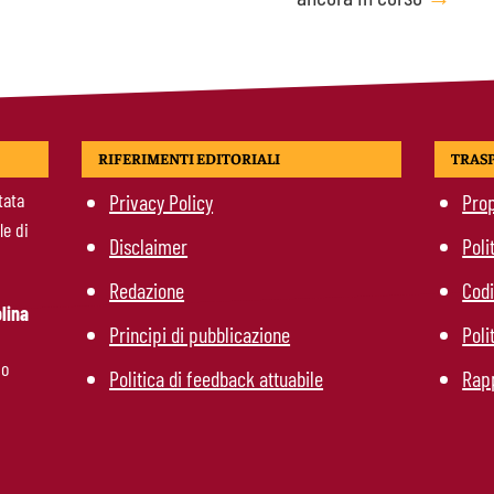
RIFERIMENTI EDITORIALI
TRAS
tata
Privacy Policy
Prop
le di
Disclaimer
Poli
Redazione
Codi
lina
Principi di pubblicazione
Poli
mo
Politica di feedback attuabile
Rapp