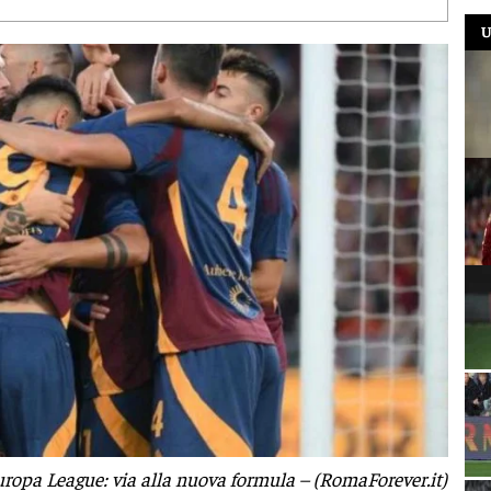
U
uropa League: via alla nuova formula – (RomaForever.it)