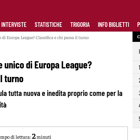
INTERVISTE
STATISTICHE
TRIGORIA
INFO BIGLIETTI
P
C
 di Europa League? Classifica e chi passa il turno
e unico di Europa League?
l turno
a tutta nuova e inedita proprio come per la
ità
2
mpo di lettura:
minuti