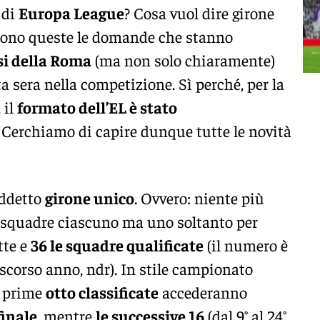
 di
Europa League
? Cosa vuol dire girone
 Sono queste le domande che stanno
si della Roma
(ma non solo chiaramente)
ta sera nella competizione. Sì perché, per la
 il
formato dell’EL è stato
. Cerchiamo di capire dunque tutte le novità
iddetto
girone unico
. Ovvero: niente più
squadre ciascuno ma uno soltanto per
tte e
36 le squadre qualificate
(il numero è
 scorso anno, ndr). In stile campionato
e prime
otto classificate
accederanno
finale
, mentre
le successive 16
(dal 9° al 24°