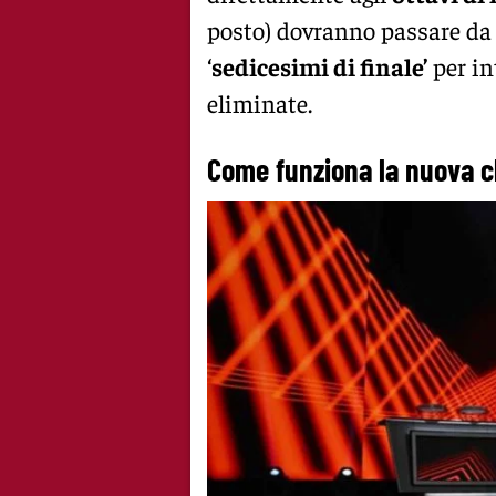
posto) dovranno passare d
‘
sedicesimi di finale’
per in
eliminate.
Come funziona la nuova c