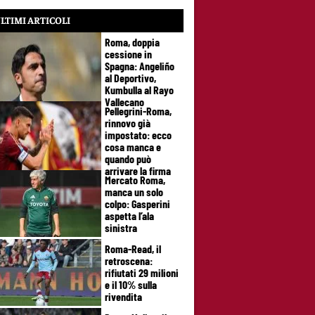
LTIMI ARTICOLI
Roma, doppia
cessione in
Spagna: Angeliño
al Deportivo,
Kumbulla al Rayo
Vallecano
Pellegrini-Roma,
rinnovo già
impostato: ecco
cosa manca e
quando può
arrivare la firma
Mercato Roma,
manca un solo
colpo: Gasperini
aspetta l’ala
sinistra
Roma-Read, il
retroscena:
rifiutati 29 milioni
e il 10% sulla
rivendita