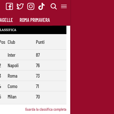
AGELLE
ROMA PRIMAVERA
LASSIFICA
Pos
Club
Punti
1
Inter
87
2
Napoli
76
3
Roma
73
4
Como
71
5
Milan
70
Guarda la classifica completa