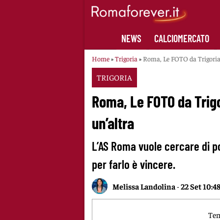
Skip
to
content
NEWS
CALCIOMERCATO
Home
»
Trigoria
»
Roma, Le FOTO da Trigoria ‘i
TRIGORIA
Roma, Le FOTO da Trigor
un’altra
L’AS Roma vuole cercare di p
per farlo è vincere.
Melissa Landolina
-
22 Set 10:4
Tem