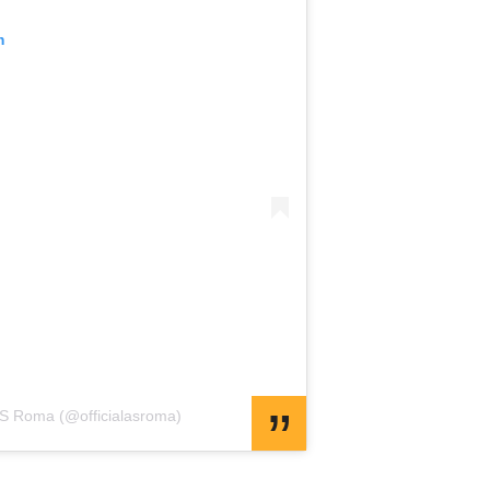
m
AS Roma (@officialasroma)