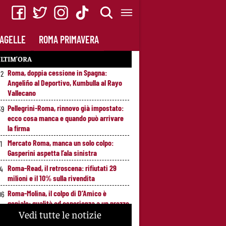
AGELLE
ROMA PRIMAVERA
LTIM’ORA
Roma, doppia cessione in Spagna:
52
Angeliño al Deportivo, Kumbulla al Rayo
Vallecano
Pellegrini-Roma, rinnovo già impostato:
39
ecco cosa manca e quando può arrivare
la firma
Mercato Roma, manca un solo colpo:
1
Gasperini aspetta l’ala sinistra
Roma-Read, il retroscena: rifiutati 29
14
milioni e il 10% sulla rivendita
Roma-Molina, il colpo di D’Amico è
06
geniale: qualità ed esperienza a un prezzo
Vedi tutte le notizie
da occasione