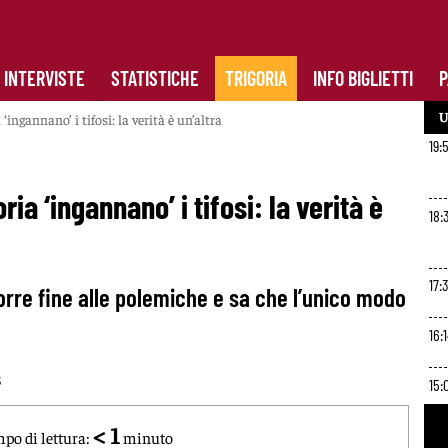
INTERVISTE
STATISTICHE
TRIGORIA
INFO BIGLIETTI
P
U
ngannano’ i tifosi: la verità è un’altra
19:
ia ‘ingannano’ i tifosi: la verità è
18:
17:3
orre fine alle polemiche e sa che l’unico modo
16:
8
15:
< 1
po di lettura:
minuto