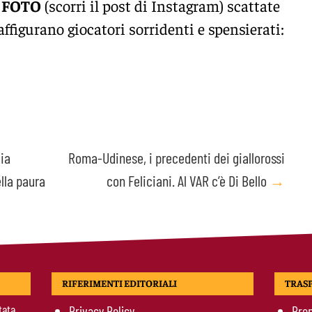
i
FOTO
(scorri il post di Instagram) scattate
ffigurano giocatori sorridenti e spensierati:
mia
Roma-Udinese, i precedenti dei giallorossi
lla paura
con Feliciani. Al VAR c’è Di Bello
→
RIFERIMENTI EDITORIALI
TRAS
tata
Privacy Policy
Prop