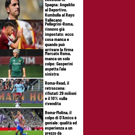
Spagna: Angeliño
al Deportivo,
Kumbulla al Rayo
Vallecano
Pellegrini-Roma,
rinnovo già
impostato: ecco
cosa manca e
quando può
arrivare la firma
Mercato Roma,
manca un solo
colpo: Gasperini
aspetta l’ala
sinistra
Roma-Read, il
retroscena:
rifiutati 29 milioni
e il 10% sulla
rivendita
Roma-Molina, il
colpo di D’Amico è
geniale: qualità ed
esperienza a un
prezzo da