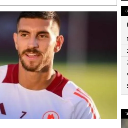
13:
C
11:
10:
9:2
U