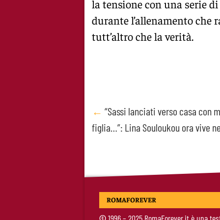
la tensione con una serie d
durante l’allenamento che ra
tutt’altro che la verità.
Post
←
“Sassi lanciati verso casa con 
figlia…”: Lina Souloukou ora vive ne
navigation
ROMAFOREVER
©
1996 – 2025 RomaForever.it è una tes