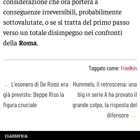
considerazione che ora porterà a
conseguenze irreversibili, probabilmente
sottovalutate, o se si tratta del primo passo
verso un totale disimpegno nei confronti
della
Roma
.
Taggato come:
friedkin
Post
←
L’esonero di De Rossi era
Hummels, il retroscena: una
già previsto: Beppe Riso la
big in serie A ha provato il
navigation
figura cruciale
grande colpo, la risposta del
difensore
→
CLASSIFICA