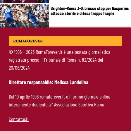
Brighton-Roma 3-0, brusco stop per Gasperini:
attacco sterile e difesa troppo fragile
McKennie sorprende tutti: “Il mio idolo era
ROMAFOREVER
Totti, soprattutto per la sua fedeltà”
©
1996 – 2025 RomaForever.it è una testata giornalistica
registrata presso il Tribunale di Roma n. 82/2024 del
Roma-Endrick, Gasperini ci prova davvero:
20/06/2024
contatti avviati, ma il brasiliano frena
Direttore responsabile: Melissa Landolina
Molina-Roma, arrivo oggi: il passaporto può
Dal 19 aprile 1996 romaforever.it è il primo giornale online
sbloccare un altro colpo
interamente dedicato all’ Associazione Sportiva Roma
Contattaci!