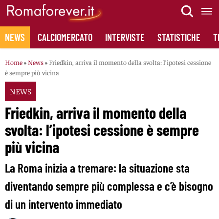
Skip
to
content
NEWS
CALCIOMERCATO
INTERVISTE
STATISTICHE
T
Home
»
News
»
Friedkin, arriva il momento della svolta: l’ipotesi cessione
è sempre più vicina
NEWS
Friedkin, arriva il momento della
svolta: l’ipotesi cessione è sempre
più vicina
La Roma inizia a tremare: la situazione sta
diventando sempre più complessa e c’è bisogno
di un intervento immediato