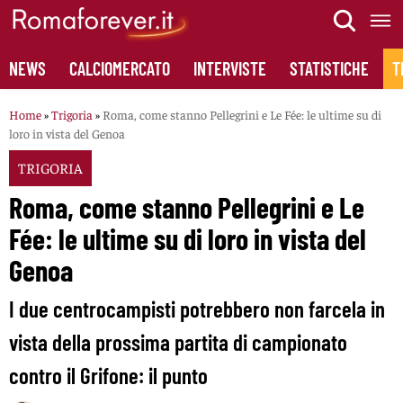
Skip
to
content
NEWS
CALCIOMERCATO
INTERVISTE
STATISTICHE
T
Home
»
Trigoria
»
Roma, come stanno Pellegrini e Le Fée: le ultime su di
loro in vista del Genoa
TRIGORIA
Roma, come stanno Pellegrini e Le
Fée: le ultime su di loro in vista del
Genoa
I due centrocampisti potrebbero non farcela in
vista della prossima partita di campionato
contro il Grifone: il punto