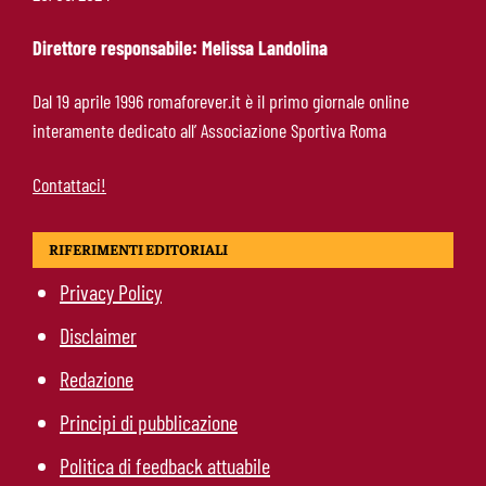
Deportivo, Kumbulla al Rayo Vallecano
Direttore responsabile: Melissa Landolina
Pellegrini-Roma, rinnovo già impostato: ecco
Dal 19 aprile 1996 romaforever.it è il primo giornale online
cosa manca e quando può arrivare la firma
interamente dedicato all’ Associazione Sportiva Roma
Contattaci!
RIFERIMENTI EDITORIALI
Privacy Policy
Disclaimer
Redazione
Principi di pubblicazione
Politica di feedback attuabile