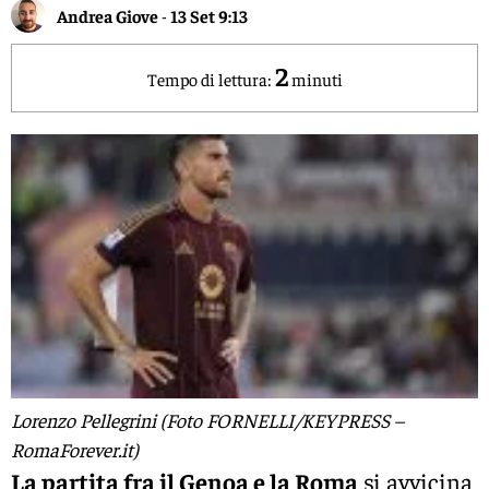
Andrea Giove
-
13 Set 9:13
2
Tempo di lettura:
minuti
Lorenzo Pellegrini (Foto FORNELLI/KEYPRESS –
RomaForever.it)
La partita fra il Genoa e la Roma
si avvicina