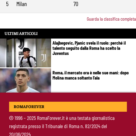
5
Milan
70
Guarda la classifica completa
ULTIMI ARTICOLI
Alajbegovic, Pjanic svela il ruolo: perché il
talento seguito dalla Roma ha scelto la
Juventus
Roma, il mercato ora è nelle sue mani: dopo
Molina manca soltanto l’ala
Calciomercato Roma, Angeliño e Kumbulla ai
ROMAFOREVER
saluti: D’Amico accelera per il sostituto sulla
sinistra
©
1996 – 2025 RomaForever.it è una testata giornalistica
registrata presso il Tribunale di Roma n. 82/2024 del
Roma, doppia cessione in Spagna: Angeliño al
20/06/2024