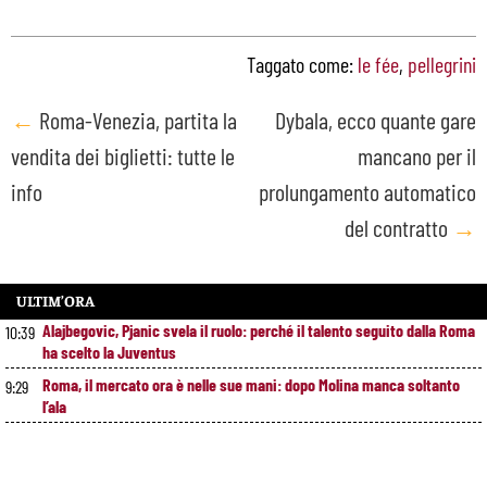
Taggato come:
le fée
,
pellegrini
Post
←
Roma-Venezia, partita la
Dybala, ecco quante gare
vendita dei biglietti: tutte le
mancano per il
navigation
info
prolungamento automatico
del contratto
→
ULTIM’ORA
Alajbegovic, Pjanic svela il ruolo: perché il talento seguito dalla Roma
10:39
ha scelto la Juventus
Roma, il mercato ora è nelle sue mani: dopo Molina manca soltanto
9:29
l’ala