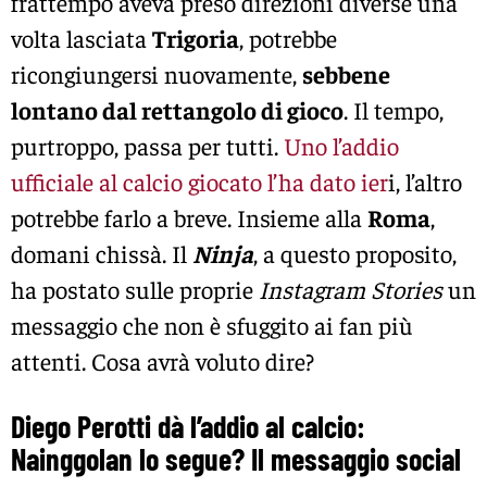
frattempo aveva preso direzioni diverse una
volta lasciata
Trigoria
, potrebbe
ricongiungersi nuovamente,
sebbene
lontano dal rettangolo di gioco
. Il tempo,
purtroppo, passa per tutti.
Uno l’addio
ufficiale al calcio giocato l’ha dato ier
i, l’altro
potrebbe farlo a breve. Insieme alla
Roma
,
domani chissà. Il
Ninja
, a questo proposito,
ha postato sulle proprie
Instagram Stories
un
messaggio che non è sfuggito ai fan più
attenti. Cosa avrà voluto dire?
Diego Perotti dà l’addio al calcio:
Nainggolan lo segue? Il messaggio social