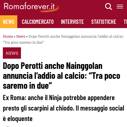
Skip
to
content
NEWS
CALCIOMERCATO
INTERVISTE
STATISTICHE
T
Home
»
News
»
Dopo Perotti anche Nainggolan annuncia l’addio al calcio:
“Tra poco saremo in due”
NEWS
Dopo Perotti anche Nainggolan
annuncia l’addio al calcio: “Tra poco
saremo in due”
Ex Roma: anche il Ninja potrebbe appendere
presto gli scarpini al chiodo. Il messaggio social
è eloquente