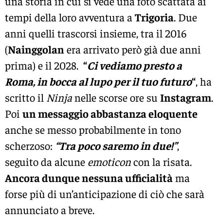
una storia in cui si vede una foto scattata ai
tempi della loro avventura a
Trigoria
. Due
anni quelli trascorsi insieme, tra il 2016
(
Nainggolan
era arrivato però già due anni
prima) e il 2028.
“
Ci vediamo presto a
Roma, in bocca al lupo per il tuo futuro
“
, ha
scritto il
Ninja
nelle scorse ore su
Instagram
.
Poi
un messaggio abbastanza eloquente
anche se messo probabilmente in tono
scherzoso:
“Tra poco saremo in due!”
,
seguito da alcune
emoticon
con la risata.
Ancora dunque nessuna ufficialità
ma
forse più di un’anticipazione di ciò che sarà
annunciato a breve.