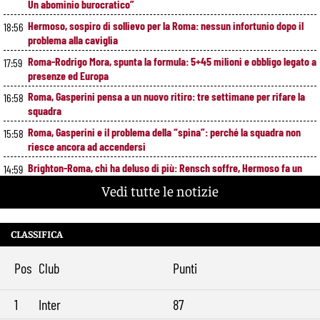
Un abominio burocratico”
Hermoso, sospiro di sollievo per la Roma: nessun infortunio dopo il
18:56
problema alla caviglia
Roma-Rodrigo Mora, spunta la formula: 5+45 milioni e obbligo legato a
17:59
presenze ed Europa
Roma, Gasperini pensa a un nuovo ritiro: tre settimane per rifare la
16:58
squadra
Roma, Gasperini e il problema della “spina”: perché la squadra non
15:58
riesce ancora ad accendersi
Brighton-Roma, chi ha deluso di più: Rensch soffre, Hermoso fa un
14:59
passo indietro
Vedi tutte le notizie
Gasperini lancia l’allarme mercato: “Roma corta, ci serve ancora
13:57
qualcosa”
CLASSIFICA
Roma, Fofana si complica: spunta Mbaye in prestito. Restano vive le
12:58
piste Endrick e Gittens
Pos
Club
Punti
Pellegrini, Gasperini frena il rientro: “Ci vorrà almeno un mese”
11:49
Roma, 11 gol subiti in 4 partite: il dato che preoccupa Gasperini
10:41
1
Inter
87