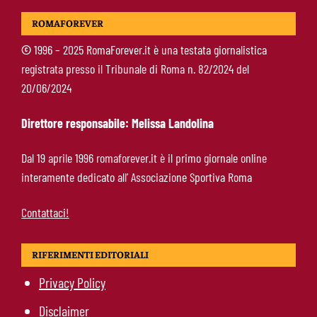
Calciomercato Roma, tutto fatto per Molina:
ROMAFOREVER
domani l’arrivo nella Capitale
©
1996 – 2025 RomaForever.it è una testata giornalistica
registrata presso il Tribunale di Roma n. 82/2024 del
De Rossi sta con Gasperini: “Mercato aperto
20/06/2024
durante il campionato? Un abominio
burocratico”
Direttore responsabile: Melissa Landolina
Hermoso, sospiro di sollievo per la Roma:
Dal 19 aprile 1996 romaforever.it è il primo giornale online
nessun infortunio dopo il problema alla
interamente dedicato all’ Associazione Sportiva Roma
caviglia
Contattaci!
RIFERIMENTI EDITORIALI
Privacy Policy
Disclaimer