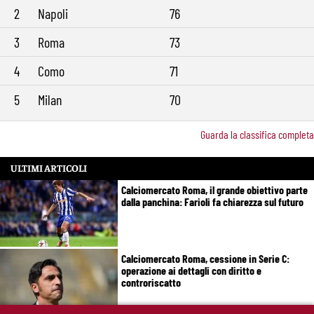
Gasperini boccia la Roma: “Partita pessima”. E lancia un altro
9:34
2
Napoli
76
messaggio sul mercato
3
Roma
73
4
Como
71
5
Milan
70
Guarda la classifica completa
ULTIMI ARTICOLI
Calciomercato Roma, il grande obiettivo parte
dalla panchina: Farioli fa chiarezza sul futuro
Calciomercato Roma, cessione in Serie C:
operazione ai dettagli con diritto e
controriscatto