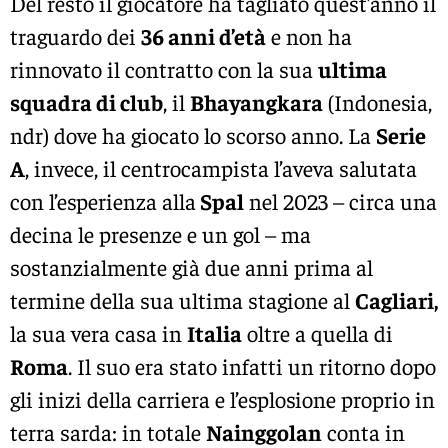
Del resto il giocatore ha tagliato quest’anno il
traguardo dei
36 anni d’età
e non ha
rinnovato il contratto con la sua
ultima
squadra di club
, il
Bhayangkara
(Indonesia,
ndr) dove ha giocato lo scorso anno. La
Serie
A
, invece, il centrocampista l’aveva salutata
con l’esperienza alla
Spal
nel 2023 – circa una
decina le presenze e un gol – ma
sostanzialmente già due anni prima al
termine della sua ultima stagione al
Cagliari,
la sua vera casa in
Italia
oltre a quella di
Roma
. Il suo era stato infatti un ritorno dopo
gli inizi della carriera e l’esplosione proprio in
terra sarda: in totale
Nainggolan
conta in