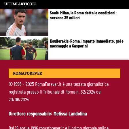
ULTIMI ARTICOLI
Soulé-Milan, la Roma detta le condizioni:
servono 35 milioni
Koulierakis-Roma, impatto immediato: gol e
messaggio a Gasperini
Ndicka-Roma, futuro più chiaro: il messaggio
ROMAFOREVER
che allontana il mercato
©
1996 – 2025 RomaForever.it è una testata giornalistica
registrata presso il Tribunale di Roma n. 82/2024 del
Calciomercato Roma, scout a Praga per
20/06/2024
Fofana: il prezzo fissato dal Lione
Direttore responsabile: Melissa Landolina
Calciomercato Roma, Kumbulla verso il Rayo
Dal 19 aprile 1996 romaforever.it è il primo giornale online