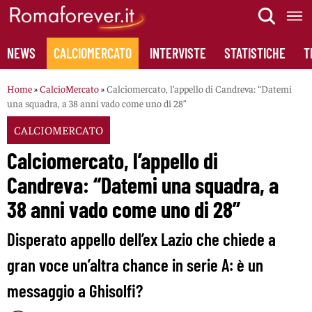
Skip
to
content
NEWS
CALCIOMERCATO
INTERVISTE
STATISTICHE
T
Home
»
CalcioMercato
»
Calciomercato, l’appello di Candreva: “Datemi
una squadra, a 38 anni vado come uno di 28”
CALCIOMERCATO
Calciomercato, l’appello di
Candreva: “Datemi una squadra, a
38 anni vado come uno di 28”
Disperato appello dell’ex Lazio che chiede a
gran voce un’altra chance in serie A: è un
messaggio a Ghisolfi?