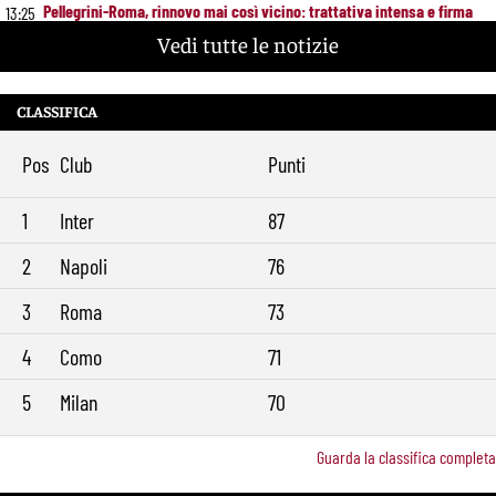
Pellegrini-Roma, rinnovo mai così vicino: trattativa intensa e firma
13:25
attesa a breve
Vedi tutte le notizie
Nuova maglia Roma 2026/27, svelato il kit Away: torna lo storico
12:00
stemma del 1938
CLASSIFICA
Alajbegovic, Pjanic svela il ruolo: perché il talento seguito dalla Roma
10:39
ha scelto la Juventus
Pos
Club
Punti
Roma, il mercato ora è nelle sue mani: dopo Molina manca soltanto
9:29
l’ala
1
Inter
87
2
Napoli
76
3
Roma
73
4
Como
71
5
Milan
70
Guarda la classifica completa