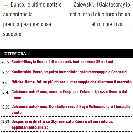
Post
←
Danso, le ultime notizie
Zalewski, il Galatasaray lo
aumentano la
molla: ora il club turco ha un
navigation
preoccupazione: cosa
altro obiettivo
→
succede
ULTIM’ORA
Soulé-Milan, la Roma detta le condizioni: servono 35 milioni
20:19
Koulierakis-Roma, impatto immediato: gol e messaggio a Gasperini
19:34
Ndicka-Roma, futuro più chiaro: il messaggio che allontana il mercato
18:21
Calciomercato Roma, scout a Praga per Fofana: il prezzo fissato dal
17:20
Lione
Calciomercato Roma, Kumbulla verso il Rayo Vallecano: via libera alle
16:06
visite
Gasperini in diretta su Sky: mercato Roma e ultimi rinforzi,
14:47
appuntamento alle 23