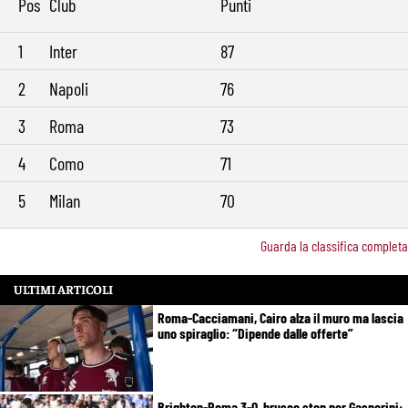
Pos
Club
Punti
1
Inter
87
2
Napoli
76
3
Roma
73
4
Como
71
5
Milan
70
Guarda la classifica completa
ULTIMI ARTICOLI
Roma-Cacciamani, Cairo alza il muro ma lascia
uno spiraglio: “Dipende dalle offerte”
Brighton-Roma 3-0, brusco stop per Gasperini: