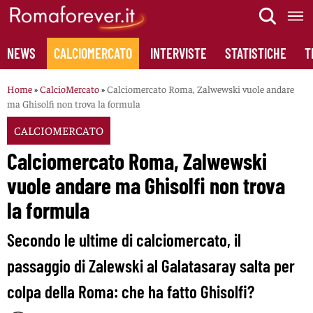
Skip
to
content
NEWS
CALCIOMERCATO
INTERVISTE
STATISTICHE
T
Home
»
CalcioMercato
»
Calciomercato Roma, Zalwewski vuole andare
ma Ghisolfi non trova la formula
CALCIOMERCATO
Calciomercato Roma, Zalwewski
vuole andare ma Ghisolfi non trova
la formula
Secondo le ultime di calciomercato, il
passaggio di Zalewski al Galatasaray salta per
colpa della Roma: che ha fatto Ghisolfi?