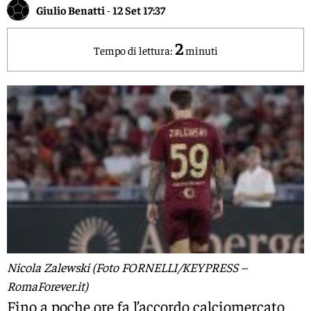
Giulio Benatti
-
12 Set 17:37
2
Tempo di lettura:
minuti
Nicola Zalewski (Foto FORNELLI/KEYPRESS –
RomaForever.it)
Fino a poche ore fa l’accordo calciomercato