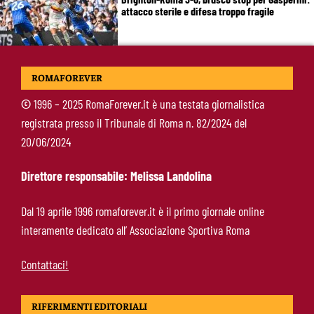
attacco sterile e difesa troppo fragile
McKennie sorprende tutti: “Il mio idolo era
ROMAFOREVER
Totti, soprattutto per la sua fedeltà”
©
1996 – 2025 RomaForever.it è una testata giornalistica
registrata presso il Tribunale di Roma n. 82/2024 del
Roma-Endrick, Gasperini ci prova davvero:
20/06/2024
contatti avviati, ma il brasiliano frena
Direttore responsabile: Melissa Landolina
Molina-Roma, arrivo oggi: il passaporto può
Dal 19 aprile 1996 romaforever.it è il primo giornale online
sbloccare un altro colpo
interamente dedicato all’ Associazione Sportiva Roma
Contattaci!
RIFERIMENTI EDITORIALI