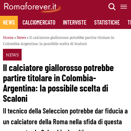
Skip
to
content
NEWS
CALCIOMERCATO
INTERVISTE
STATISTICHE
T
Home
»
News
»
Il calciatore giallorosso potrebbe partire titolare in
Colombia-Argentina: la possibile scelta di Scaloni
NEWS
Il calciatore giallorosso potrebbe
partire titolare in Colombia-
Argentina: la possibile scelta di
Scaloni
Il tecnico della Seleccion potrebbe dar fiducia a
un calciatore della Roma nella sfida di questa