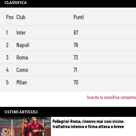
CLASSIFICA
Pos
Club
Punti
1
Inter
87
2
Napoli
76
3
Roma
73
4
Como
71
5
Milan
70
Guarda la classifica completa
ULTIMI ARTICOLI
Pellegrini-Roma, rinnovo mai così vicino:
trattativa intensa e firma attesa a breve