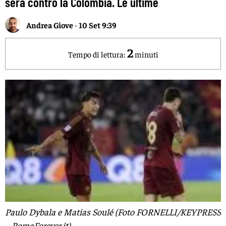
sera contro la Colombia. Le ultime
Andrea Giove
-
10 Set 9:39
2
Tempo di lettura:
minuti
Paulo Dybala e Matias Soulé (Foto FORNELLI/KEYPRESS
– RomaForever.it)