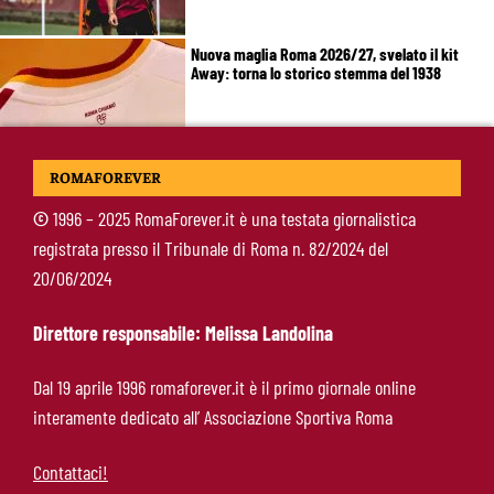
Nuova maglia Roma 2026/27, svelato il kit
Away: torna lo storico stemma del 1938
Alajbegovic, Pjanic svela il ruolo: perché il
ROMAFOREVER
talento seguito dalla Roma ha scelto la
Juventus
©
1996 – 2025 RomaForever.it è una testata giornalistica
registrata presso il Tribunale di Roma n. 82/2024 del
Roma, il mercato ora è nelle sue mani: dopo
20/06/2024
Molina manca soltanto l’ala
Direttore responsabile: Melissa Landolina
Calciomercato Roma, Angeliño e Kumbulla ai
Dal 19 aprile 1996 romaforever.it è il primo giornale online
saluti: D’Amico accelera per il sostituto sulla
interamente dedicato all’ Associazione Sportiva Roma
sinistra
Contattaci!