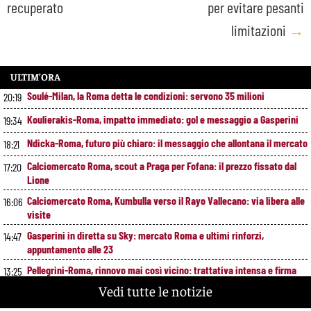
recuperato
per evitare pesanti
limitazioni
→
ULTIM’ORA
Soulé-Milan, la Roma detta le condizioni: servono 35 milioni
20:19
Koulierakis-Roma, impatto immediato: gol e messaggio a Gasperini
19:34
Ndicka-Roma, futuro più chiaro: il messaggio che allontana il mercato
18:21
Calciomercato Roma, scout a Praga per Fofana: il prezzo fissato dal
17:20
Lione
Calciomercato Roma, Kumbulla verso il Rayo Vallecano: via libera alle
16:06
visite
Gasperini in diretta su Sky: mercato Roma e ultimi rinforzi,
14:47
appuntamento alle 23
Pellegrini-Roma, rinnovo mai così vicino: trattativa intensa e firma
13:25
attesa a breve
Vedi tutte le notizie
Nuova maglia Roma 2026/27, svelato il kit Away: torna lo storico
12:00