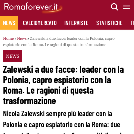
Skip
to
content
NEWS
CALCIOMERCATO
INTERVISTE
STATISTICHE
T
Home
»
News
»
Zalewski a due facce: leader con la Polonia, capro
espiatorio con la Roma. Le ragioni di questa trasformazione
NEWS
Zalewski a due facce: leader con la
Polonia, capro espiatorio con la
Roma. Le ragioni di questa
trasformazione
Nicola Zalewski sempre più leader con la
Polonia e capro espiatorio con la Roma: due