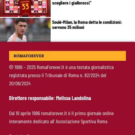
scegliere i giallorossi”
Soulé-Milan, la Roma detta le condizioni:
servono 35 milioni
Koulierakis-Roma, impatto immediato: gol e
ROMAFOREVER
messaggio a Gasperini
©
1996 – 2025 RomaForever.it è una testata giornalistica
registrata presso il Tribunale di Roma n. 82/2024 del
Ndicka-Roma, futuro più chiaro: il messaggio
20/06/2024
che allontana il mercato
Direttore responsabile: Melissa Landolina
Calciomercato Roma, scout a Praga per
Dal 19 aprile 1996 romaforever.it è il primo giornale online
Fofana: il prezzo fissato dal Lione
interamente dedicato all’ Associazione Sportiva Roma