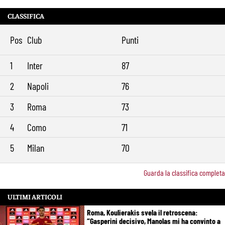
stemma del 1938
CLASSIFICA
Alajbegovic, Pjanic svela il ruolo: perché il talento seguito dalla Roma
10:39
ha scelto la Juventus
Pos
Club
Punti
Roma, il mercato ora è nelle sue mani: dopo Molina manca soltanto
9:29
l’ala
1
Inter
87
2
Napoli
76
3
Roma
73
4
Como
71
5
Milan
70
Guarda la classifica completa
ULTIMI ARTICOLI
Roma, Koulierakis svela il retroscena:
“Gasperini decisivo, Manolas mi ha convinto a