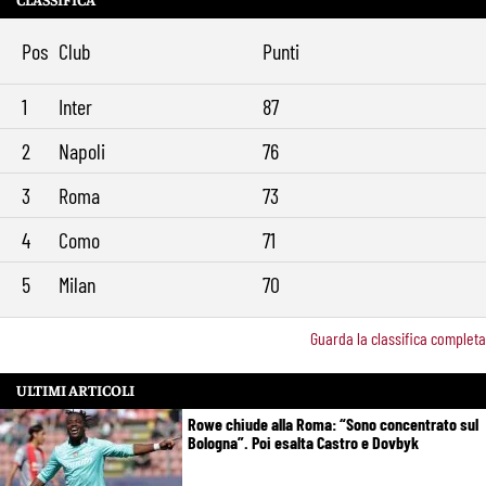
Pos
Club
Punti
1
Inter
87
2
Napoli
76
3
Roma
73
4
Como
71
5
Milan
70
Guarda la classifica completa
ULTIMI ARTICOLI
Rowe chiude alla Roma: “Sono concentrato sul
Bologna”. Poi esalta Castro e Dovbyk