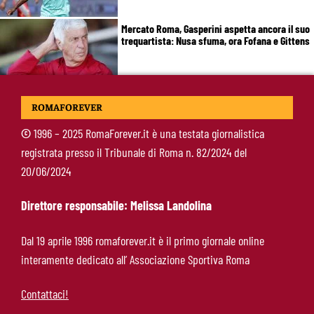
Mercato Roma, Gasperini aspetta ancora il suo
trequartista: Nusa sfuma, ora Fofana e Gittens
Calciomercato Roma, si allontana un obiettivo
ROMAFOREVER
per l’attacco: resta viva l’ipotesi Real Madrid
©
1996 – 2025 RomaForever.it è una testata giornalistica
registrata presso il Tribunale di Roma n. 82/2024 del
Roma, Cristante fissa gli obiettivi:
20/06/2024
“Champions priorità. Friedkin fondamentali
per la crescita del club”
Direttore responsabile: Melissa Landolina
Brighton-Roma: dove vedere l’amichevole in tv
Dal 19 aprile 1996 romaforever.it è il primo giornale online
e streaming, orario e probabili formazioni
interamente dedicato all’ Associazione Sportiva Roma
Contattaci!