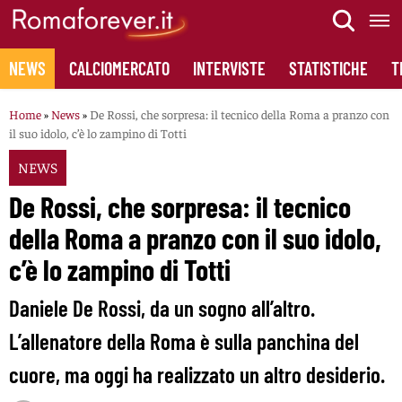
Skip
to
content
NEWS
CALCIOMERCATO
INTERVISTE
STATISTICHE
T
Home
»
News
»
De Rossi, che sorpresa: il tecnico della Roma a pranzo con
il suo idolo, c’è lo zampino di Totti
NEWS
De Rossi, che sorpresa: il tecnico
della Roma a pranzo con il suo idolo,
c’è lo zampino di Totti
Daniele De Rossi, da un sogno all’altro.
L’allenatore della Roma è sulla panchina del
cuore, ma oggi ha realizzato un altro desiderio.