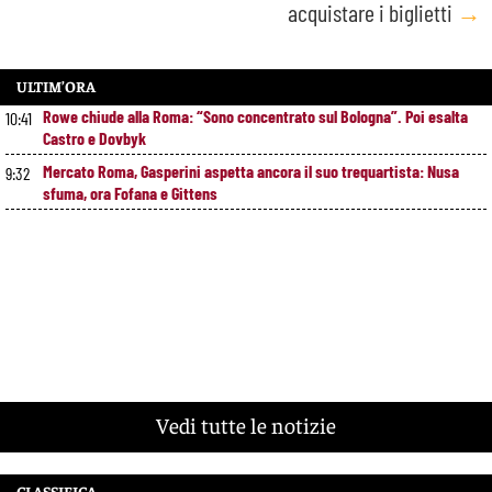
acquistare i biglietti
→
ULTIM’ORA
Rowe chiude alla Roma: “Sono concentrato sul Bologna”. Poi esalta
10:41
Castro e Dovbyk
Mercato Roma, Gasperini aspetta ancora il suo trequartista: Nusa
9:32
sfuma, ora Fofana e Gittens
Vedi tutte le notizie
CLASSIFICA