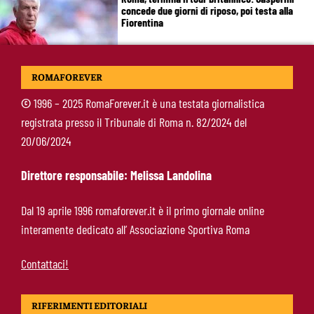
concede due giorni di riposo, poi testa alla
Fiorentina
Roma, Gasperini lancia l’allarme dopo il
ROMAFOREVER
Brighton: “Ci manca qualcosa. Cessioni?
Chiedete alla società”
©
1996 – 2025 RomaForever.it è una testata giornalistica
registrata presso il Tribunale di Roma n. 82/2024 del
Roma-Cacciamani, Cairo alza il muro ma lascia
20/06/2024
uno spiraglio: “Dipende dalle offerte”
Direttore responsabile: Melissa Landolina
Brighton-Roma 3-0, brusco stop per Gasperini:
Dal 19 aprile 1996 romaforever.it è il primo giornale online
attacco sterile e difesa troppo fragile
interamente dedicato all’ Associazione Sportiva Roma
Contattaci!
RIFERIMENTI EDITORIALI