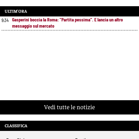
ULTIM’ORA
Gasperini boccia la Roma: “Partita pessima”. E lancia un altro
9:34
messaggio sul mercato
Vedi tutte le notizie
CLASSIFICA