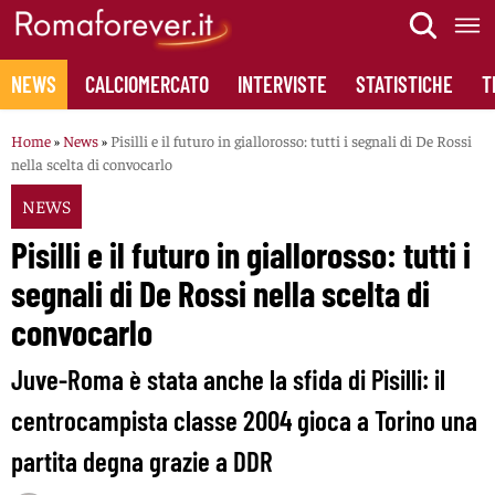
Skip
to
content
NEWS
CALCIOMERCATO
INTERVISTE
STATISTICHE
T
Home
»
News
»
Pisilli e il futuro in giallorosso: tutti i segnali di De Rossi
nella scelta di convocarlo
NEWS
Pisilli e il futuro in giallorosso: tutti i
segnali di De Rossi nella scelta di
convocarlo
Juve-Roma è stata anche la sfida di Pisilli: il
centrocampista classe 2004 gioca a Torino una
partita degna grazie a DDR