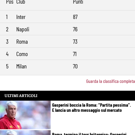
Pos
Club
Punti
1
Inter
87
2
Napoli
76
3
Roma
73
4
Como
71
5
Milan
70
Guarda la classifica completa
ULTIMI ARTICOLI
Gasperini boccia la Roma: “Partita pessima”.
E lancia un altro messaggio sul mercato
Roma, termina il tour britannico: Gasperini