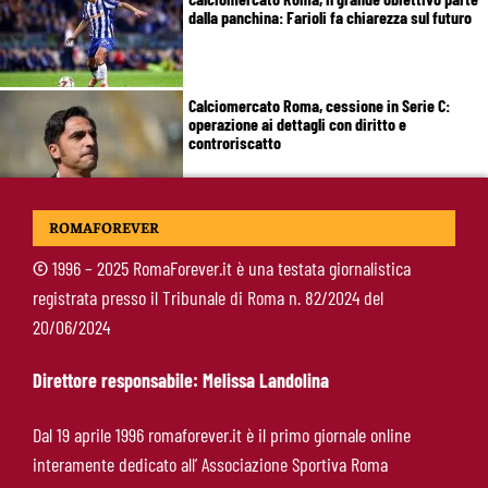
dalla panchina: Farioli fa chiarezza sul futuro
Calciomercato Roma, cessione in Serie C:
operazione ai dettagli con diritto e
controriscatto
Calciomercato Roma, tutto fatto per Molina:
ROMAFOREVER
domani l’arrivo nella Capitale
©
1996 – 2025 RomaForever.it è una testata giornalistica
registrata presso il Tribunale di Roma n. 82/2024 del
De Rossi sta con Gasperini: “Mercato aperto
20/06/2024
durante il campionato? Un abominio
burocratico”
Direttore responsabile: Melissa Landolina
Hermoso, sospiro di sollievo per la Roma:
Dal 19 aprile 1996 romaforever.it è il primo giornale online
nessun infortunio dopo il problema alla
interamente dedicato all’ Associazione Sportiva Roma
caviglia