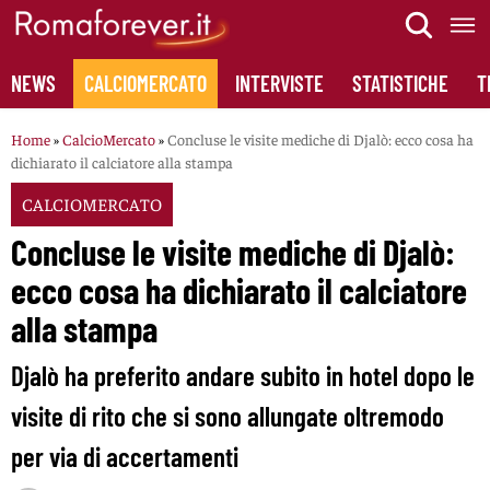
Skip
to
content
NEWS
CALCIOMERCATO
INTERVISTE
STATISTICHE
T
Home
»
CalcioMercato
»
Concluse le visite mediche di Djalò: ecco cosa ha
dichiarato il calciatore alla stampa
CALCIOMERCATO
Concluse le visite mediche di Djalò:
ecco cosa ha dichiarato il calciatore
alla stampa
Djalò ha preferito andare subito in hotel dopo le
visite di rito che si sono allungate oltremodo
per via di accertamenti