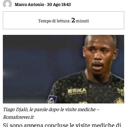
Marco Antonio
-
30 Ago 18:43
2
Tempo di lettura:
minuti
Tiago Djalò, le parole dopo le visite mediche –
Romaforever.it
Si sono appena concluse le visite mediche di