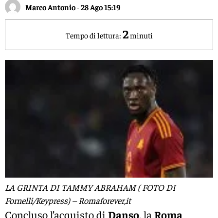
Marco Antonio
-
28 Ago 15:19
2
Tempo di lettura:
minuti
LA GRINTA DI TAMMY ABRAHAM ( FOTO DI
Fornelli/Keypress) – Romaforever,it
Concluso l’acquisto di
Danso
, la
Roma