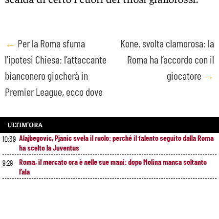
Post
←
Per la Roma sfuma
Kone, svolta clamorosa: la
l’ipotesi Chiesa: l’attaccante
Roma ha l’accordo con il
navigation
bianconero giocherà in
giocatore
→
Premier League, ecco dove
ULTIM’ORA
Alajbegovic, Pjanic svela il ruolo: perché il talento seguito dalla Roma
10:39
ha scelto la Juventus
Roma, il mercato ora è nelle sue mani: dopo Molina manca soltanto
9:29
l’ala