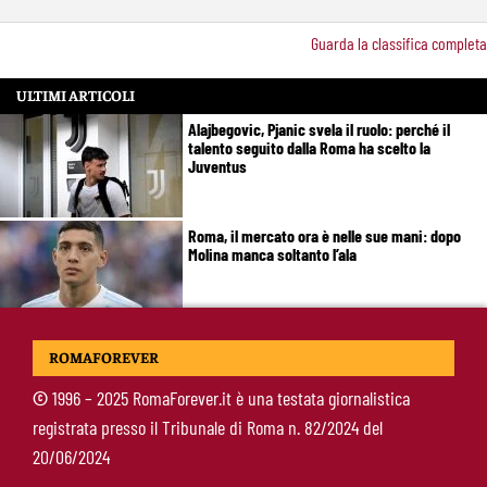
Guarda la classifica completa
ULTIMI ARTICOLI
Alajbegovic, Pjanic svela il ruolo: perché il
talento seguito dalla Roma ha scelto la
Juventus
Roma, il mercato ora è nelle sue mani: dopo
Molina manca soltanto l’ala
Calciomercato Roma, Angeliño e Kumbulla ai
ROMAFOREVER
saluti: D’Amico accelera per il sostituto sulla
sinistra
©
1996 – 2025 RomaForever.it è una testata giornalistica
registrata presso il Tribunale di Roma n. 82/2024 del
Roma, doppia cessione in Spagna: Angeliño al
20/06/2024
Deportivo, Kumbulla al Rayo Vallecano