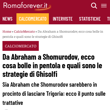
Skip
to
content
NEWS
CALCIOMERCATO
INTERVISTE
STATISTICHE
T
Home
»
CalcioMercato
»
Da Abraham a Shomurodov, ecco cosa bolle in
pentola e quali sono le strategie di Ghisolfi
CALCIOMERCATO
Da Abraham a Shomurodov, ecco
cosa bolle in pentola e quali sono le
strategie di Ghisolfi
Sia Abraham che Shomurodov sarebbero in
procinto di lasciare Trigoria: ecco il punto sulle
trattative