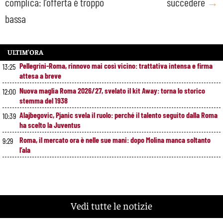
complica: l’offerta è troppo
succedere
→
bassa
ULTIM’ORA
Pellegrini-Roma, rinnovo mai così vicino: trattativa intensa e firma
13:25
attesa a breve
Nuova maglia Roma 2026/27, svelato il kit Away: torna lo storico
12:00
stemma del 1938
Alajbegovic, Pjanic svela il ruolo: perché il talento seguito dalla Roma
10:39
ha scelto la Juventus
Roma, il mercato ora è nelle sue mani: dopo Molina manca soltanto
9:29
l’ala
Vedi tutte le notizie