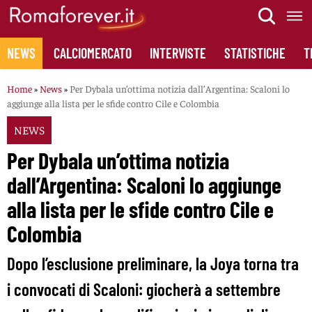
Skip
to
content
NEWS
CALCIOMERCATO
INTERVISTE
STATISTICHE
T
Home
»
News
»
Per Dybala un’ottima notizia dall’Argentina: Scaloni lo
aggiunge alla lista per le sfide contro Cile e Colombia
NEWS
Per Dybala un’ottima notizia
dall’Argentina: Scaloni lo aggiunge
alla lista per le sfide contro Cile e
Colombia
Dopo l’esclusione preliminare, la Joya torna tra
i convocati di Scaloni: giocherà a settembre