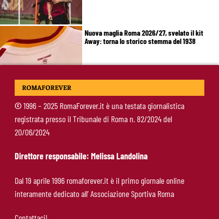
Nuova maglia Roma 2026/27, svelato il kit
Away: torna lo storico stemma del 1938
Alajbegovic, Pjanic svela il ruolo: perché il
ROMAFOREVER
talento seguito dalla Roma ha scelto la
Juventus
©
1996 – 2025 RomaForever.it è una testata giornalistica
registrata presso il Tribunale di Roma n. 82/2024 del
Roma, il mercato ora è nelle sue mani: dopo
20/06/2024
Molina manca soltanto l’ala
Direttore responsabile: Melissa Landolina
Calciomercato Roma, Angeliño e Kumbulla ai
Dal 19 aprile 1996 romaforever.it è il primo giornale online
saluti: D’Amico accelera per il sostituto sulla
interamente dedicato all’ Associazione Sportiva Roma
sinistra
Contattaci!