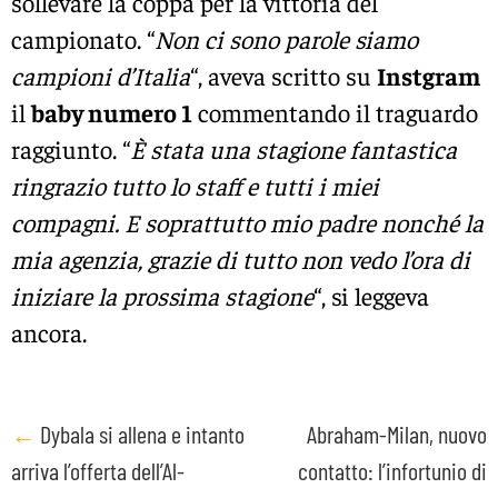
sollevare la coppa per la vittoria del
campionato. “
Non ci sono parole siamo
campioni d’Italia
“, aveva scritto su
Instgram
il
baby numero 1
commentando il traguardo
raggiunto. “
È stata una stagione fantastica
ringrazio tutto lo staff e tutti i miei
compagni. E soprattutto mio padre nonché la
mia agenzia, grazie di tutto non vedo l’ora di
iniziare la prossima stagione
“, si leggeva
ancora.
Post
←
Dybala si allena e intanto
Abraham-Milan, nuovo
arriva l’offerta dell’Al-
contatto: l’infortunio di
navigation