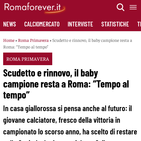
Skip
to
content
NEWS
CALCIOMERCATO
INTERVISTE
STATISTICHE
T
Home
»
Roma Primavera
»
Scudetto e rinnovo, il baby campione resta a
Roma: “Tempo al tempo”
ROMA PRIMAVERA
Scudetto e rinnovo, il baby
campione resta a Roma: “Tempo al
tempo”
In casa giallorossa si pensa anche al futuro: il
giovane calciatore, fresco della vittoria in
campionato lo scorso anno, ha scelto di restare