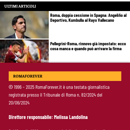
ULTIMI ARTICOLI
Roma, doppia cessione in Spagna: Angeliño al
Deportivo, Kumbulla al Rayo Vallecano
Pellegrini-Roma, rinnovo già impostato: ecco
cosa manca e quando può arrivare la firma
Mercato Roma, manca un solo colpo: Gasperini
ROMAFOREVER
aspetta l’ala sinistra
©
1996 – 2025 RomaForever.it è una testata giornalistica
registrata presso il Tribunale di Roma n. 82/2024 del
Roma-Read, il retroscena: rifiutati 29 milioni e
20/06/2024
il 10% sulla rivendita
Direttore responsabile: Melissa Landolina
Roma-Molina, il colpo di D’Amico è geniale: