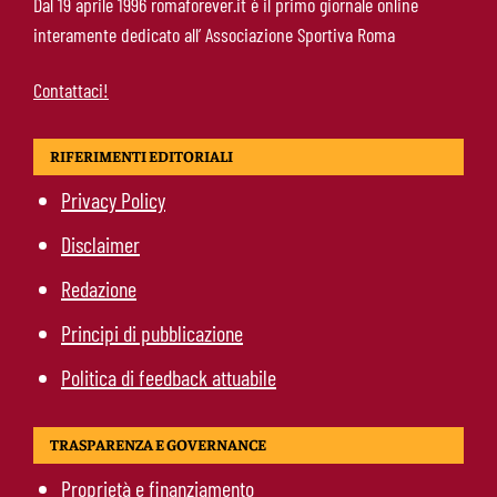
Dal 19 aprile 1996 romaforever.it è il primo giornale online
qualità ed esperienza a un prezzo da
interamente dedicato all’ Associazione Sportiva Roma
occasione
Contattaci!
RIFERIMENTI EDITORIALI
Privacy Policy
Disclaimer
Redazione
Principi di pubblicazione
Politica di feedback attuabile
TRASPARENZA E GOVERNANCE
Proprietà e finanziamento