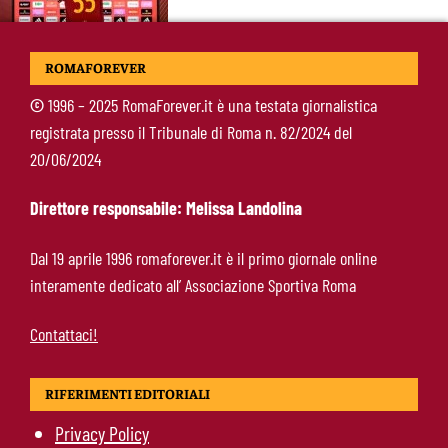
Soulé-Milan, la Roma detta le condizioni:
ROMAFOREVER
servono 35 milioni
©
1996 – 2025 RomaForever.it è una testata giornalistica
registrata presso il Tribunale di Roma n. 82/2024 del
Koulierakis-Roma, impatto immediato: gol e
20/06/2024
messaggio a Gasperini
Direttore responsabile: Melissa Landolina
Ndicka-Roma, futuro più chiaro: il messaggio
Dal 19 aprile 1996 romaforever.it è il primo giornale online
che allontana il mercato
interamente dedicato all’ Associazione Sportiva Roma
Contattaci!
RIFERIMENTI EDITORIALI
Privacy Policy