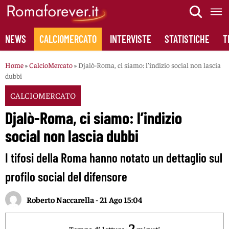
Skip
to
content
NEWS
CALCIOMERCATO
INTERVISTE
STATISTICHE
T
Home
»
CalcioMercato
»
Djalò-Roma, ci siamo: l’indizio social non lascia
dubbi
CALCIOMERCATO
Djalò-Roma, ci siamo: l’indizio
social non lascia dubbi
I tifosi della Roma hanno notato un dettaglio sul
profilo social del difensore
Roberto Naccarella
-
21 Ago 15:04
2
Tempo di lettura:
minuti