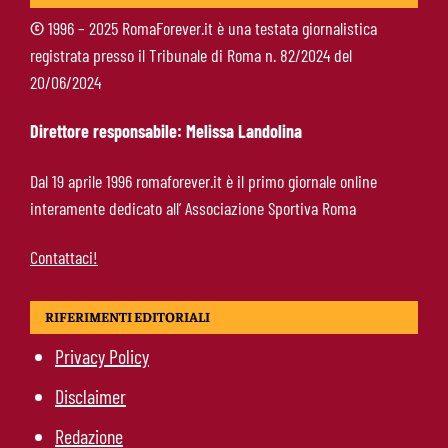
©
1996 – 2025 RomaForever.it è una testata giornalistica
registrata presso il Tribunale di Roma n. 82/2024 del
Gasperini in diretta su Sky: mercato Roma e
20/06/2024
ultimi rinforzi, appuntamento alle 23
Direttore responsabile: Melissa Landolina
Pellegrini-Roma, rinnovo mai così vicino:
Dal 19 aprile 1996 romaforever.it è il primo giornale online
trattativa intensa e firma attesa a breve
interamente dedicato all’ Associazione Sportiva Roma
Contattaci!
RIFERIMENTI EDITORIALI
Privacy Policy
Disclaimer
Redazione