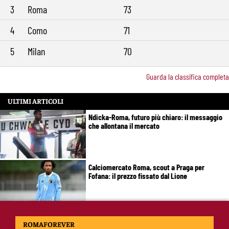
3
Roma
73
4
Como
71
5
Milan
70
Guarda la classifica completa
ULTIMI ARTICOLI
Ndicka-Roma, futuro più chiaro: il messaggio
che allontana il mercato
Calciomercato Roma, scout a Praga per
Fofana: il prezzo fissato dal Lione
Calciomercato Roma, Kumbulla verso il Rayo
ROMAFOREVER
Vallecano: via libera alle visite