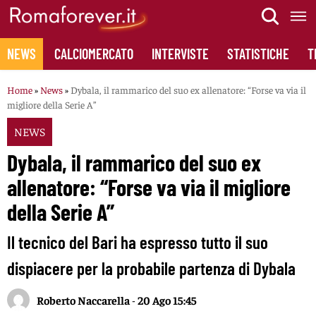
Skip
to
content
NEWS
CALCIOMERCATO
INTERVISTE
STATISTICHE
T
Home
»
News
»
Dybala, il rammarico del suo ex allenatore: “Forse va via il
migliore della Serie A”
NEWS
Dybala, il rammarico del suo ex
allenatore: “Forse va via il migliore
della Serie A”
Il tecnico del Bari ha espresso tutto il suo
dispiacere per la probabile partenza di Dybala
Roberto Naccarella
-
20 Ago 15:45