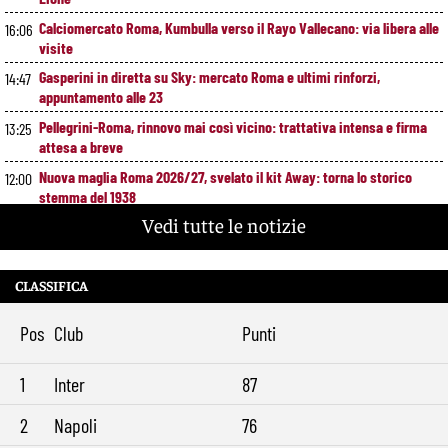
Calciomercato Roma, Kumbulla verso il Rayo Vallecano: via libera alle
16:06
visite
Gasperini in diretta su Sky: mercato Roma e ultimi rinforzi,
14:47
appuntamento alle 23
Pellegrini-Roma, rinnovo mai così vicino: trattativa intensa e firma
13:25
attesa a breve
Nuova maglia Roma 2026/27, svelato il kit Away: torna lo storico
12:00
stemma del 1938
Vedi tutte le notizie
Alajbegovic, Pjanic svela il ruolo: perché il talento seguito dalla Roma
10:39
ha scelto la Juventus
Roma, il mercato ora è nelle sue mani: dopo Molina manca soltanto
9:29
CLASSIFICA
l’ala
Pos
Club
Punti
1
Inter
87
2
Napoli
76