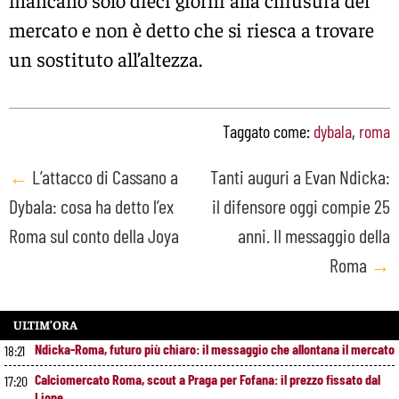
mercato e non è detto che si riesca a trovare
un sostituto all’altezza.
Taggato come:
dybala
,
roma
Post
←
L’attacco di Cassano a
Tanti auguri a Evan Ndicka:
Dybala: cosa ha detto l’ex
il difensore oggi compie 25
navigation
Roma sul conto della Joya
anni. Il messaggio della
Roma
→
ULTIM’ORA
Ndicka-Roma, futuro più chiaro: il messaggio che allontana il mercato
18:21
Calciomercato Roma, scout a Praga per Fofana: il prezzo fissato dal
17:20
Lione