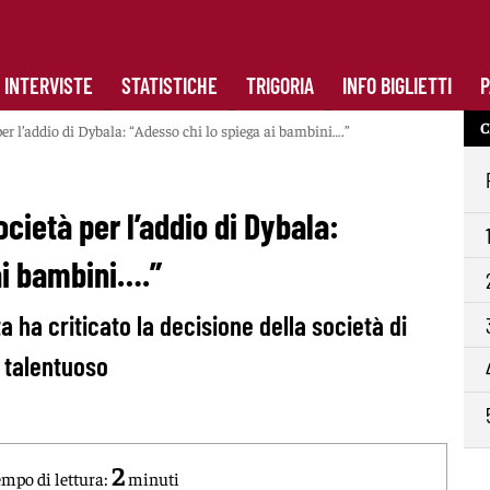
INTERVISTE
STATISTICHE
TRIGORIA
INFO BIGLIETTI
P
C
 per l’addio di Dybala: “Adesso chi lo spiega ai bambini….”
ocietà per l’addio di Dybala:
ai bambini….”
ta ha criticato la decisione della società di
ù talentuoso
2
mpo di lettura:
minuti