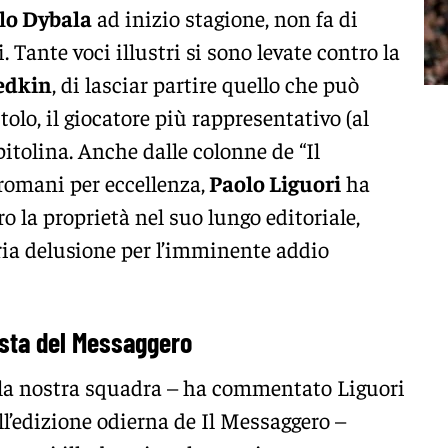
lo Dybala
ad inizio stagione, non fa di
si. Tante voci illustri si sono levate contro la
edkin
, di lasciar partire quello che può
olo, il giocatore più rappresentativo (al
tolina. Anche dalle colonne de “Il
 romani per eccellenza,
Paolo Liguori
ha
o la proprietà nel suo lungo editoriale,
ria delusione per l’imminente addio
lista del Messaggero
e la nostra squadra – ha commentato Liguori
ll’edizione odierna de Il Messaggero –