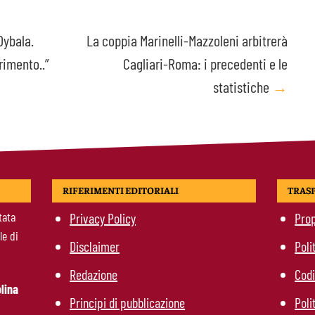
Dybala.
La coppia Marinelli-Mazzoleni arbitrerà
erimento..”
Cagliari-Roma: i precedenti e le
statistiche
→
RIFERIMENTI EDITORIALI
TRAS
tata
Privacy Policy
Prop
le di
Disclaimer
Poli
Redazione
Codi
lina
Principi di pubblicazione
Poli