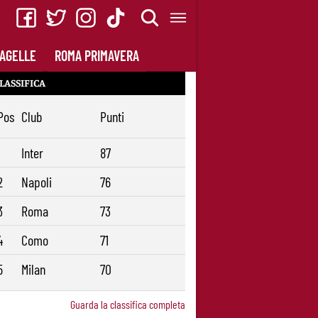
AGELLE
ROMA PRIMAVERA
LASSIFICA
Pos
Club
Punti
1
Inter
87
2
Napoli
76
3
Roma
73
4
Como
71
5
Milan
70
Guarda la classifica completa