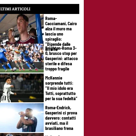
LTIMI ARTICOLI
Roma-
Cacciamani, Cairo
alza il muro ma
lascia uno
spiraglio:
“Dipende dalle
Brighton-Roma 3-
offerte”
0, brusco stop per
Gasperini: attacco
sterile e difesa
troppo fragile
McKennie
sorprende tutti:
“Il mio idolo era
Totti, soprattutto
per la sua fedeltà”
Roma-Endrick,
Gasperini ci prova
davvero: contatti
avviati, ma il
brasiliano frena