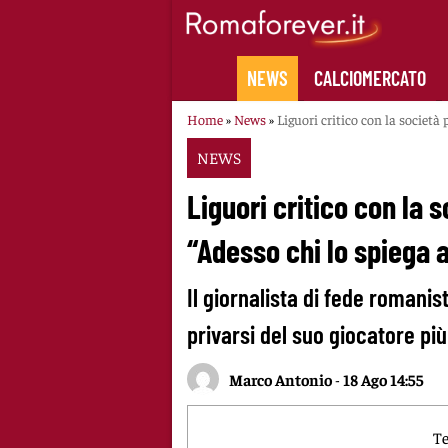
Skip
to
content
NEWS
CALCIOMERCATO
Home
»
News
»
Liguori critico con la società
NEWS
Liguori critico con la s
“Adesso chi lo spiega 
Il giornalista di fede romanis
privarsi del suo giocatore pi
Marco Antonio
-
18 Ago 14:55
Te