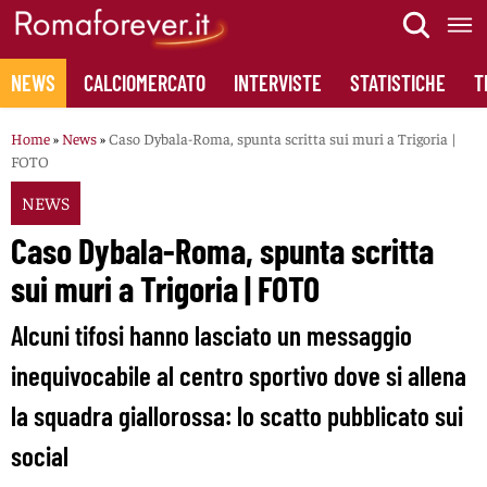
Skip
to
content
NEWS
CALCIOMERCATO
INTERVISTE
STATISTICHE
T
Home
»
News
»
Caso Dybala-Roma, spunta scritta sui muri a Trigoria |
FOTO
NEWS
Caso Dybala-Roma, spunta scritta
sui muri a Trigoria | FOTO
Alcuni tifosi hanno lasciato un messaggio
inequivocabile al centro sportivo dove si allena
la squadra giallorossa: lo scatto pubblicato sui
social