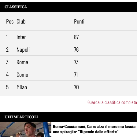
CLASSIFICA
Pos
Club
Punti
1
Inter
87
2
Napoli
76
3
Roma
73
4
Como
71
5
Milan
70
Guarda la classifica completa
ULTIMI ARTICOLI
Roma-Cacciamani, Cairo alza il muro ma lascia
uno spiraglio: “Dipende dalle offerte”