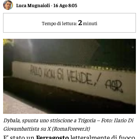
Luca Mugnaioli
-
16 Ago 8:05
2
Tempo di lettura:
minuti
Dybala, spunta uno striscione a Trigoria – Foto: Ilario Di
Giovambattista su X (RomaForever.it)
E’ stato un
Ferragosto
letteralmente di fuoco