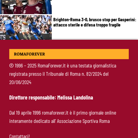
Brighton-Roma 3-0, brusco stop per Gasperini:
attacco sterile e difesa troppo fragile
McKennie sorprende tutti: “Il mio idolo era
ROMAFOREVER
Totti, soprattutto per la sua fedeltà”
©
1996 – 2025 RomaForever.it è una testata giornalistica
registrata presso il Tribunale di Roma n. 82/2024 del
Roma-Endrick, Gasperini ci prova davvero:
20/06/2024
contatti avviati, ma il brasiliano frena
Direttore responsabile: Melissa Landolina
Molina-Roma, arrivo oggi: il passaporto può
Dal 19 aprile 1996 romaforever.it è il primo giornale online
sbloccare un altro colpo
interamente dedicato all’ Associazione Sportiva Roma
Contattaci!